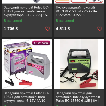
Зарядний пристрій Pulso BC-
Пуско-зарядний пристрій
15121 для автомобільного
VOIN VL-150 6-12V/2A-8A-
акумулятора 6-12В | 8A | 15-
15A/Start-100A/20-
112Ач | стрілка
180AHR/LCD индик. (VL-150)
В наявності
В наявності
1 706
4 511
₴
₴
Зарядний пристрій Pulso BC-
Зарядний пристрій для
10641 для автомобільного
автомобільних акумуляторів
акумулятора | 6-12V 4A/10-
Pulso BC-15860 6-12В | 6A |
60AH | світлодіод
15-80Ач | світлодіод