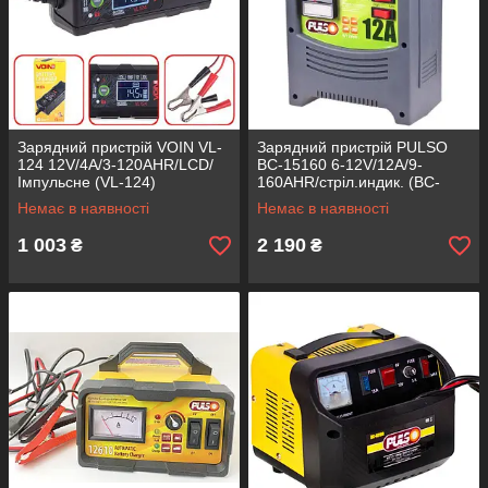
Зарядний пристрій VOIN VL-
Зарядний пристрій PULSO
124 12V/4A/3-120AHR/LCD/
BC-15160 6-12V/12A/9-
Імпульсне (VL-124)
160AHR/стріл.индик. (BC-
15160)
Немає в наявності
Немає в наявності
1 003
2 190
₴
₴