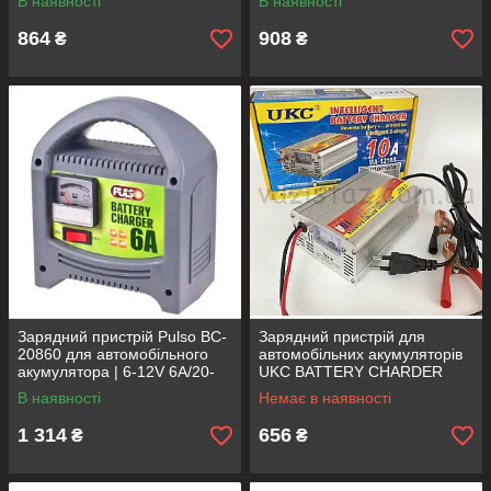
В наявності
В наявності
864
908
₴
₴
Зарядний пристрій Pulso BC-
Зарядний пристрій для
20860 для автомобільного
автомобільних акумуляторів
акумулятора | 6-12V 6A/20-
UKC BATTERY CHARDER
80AH | стріл.индик.
MA-1210A 12V | 10A | 75АН
В наявності
Немає в наявності
1 314
656
₴
₴