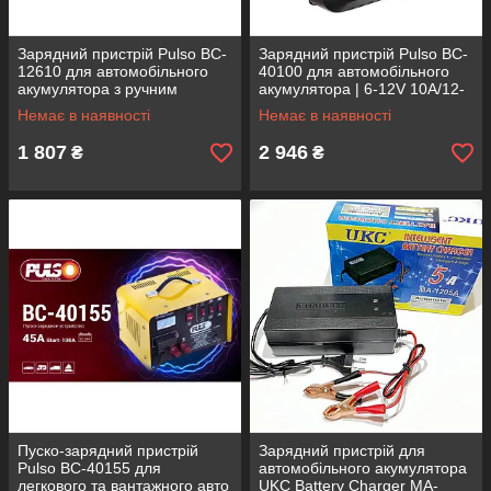
Зарядний пристрій Pulso BC-
Зарядний пристрій Pulso BC-
12610 для автомобільного
40100 для автомобільного
акумулятора з ручним
акумулятора | 6-12V 10A/12-
регулюванням струму 6-12В
200AH | стріл.индик.
Немає в наявності
Немає в наявності
|10А
1 807
2 946
₴
₴
Пуско-зарядний пристрій
Зарядний пристрій для
Pulso BC-40155 для
автомобільного акумулятора
легкового та вантажного авто
UKC Battery Charger MA-