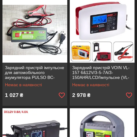
Зарядний пристрій імпульсне
Зарядний пристрій VOIN VL-
для автомобільного
157 6&12V/3-5-7A/3-
акумулятора PULSO BC-
150AHR/LCD/Імпульсне (VL-
10638 12V/4.0 A/1.2-120AH
157)
Немає в наявності
Немає в наявності
/LCD
1 027
2 978
₴
₴