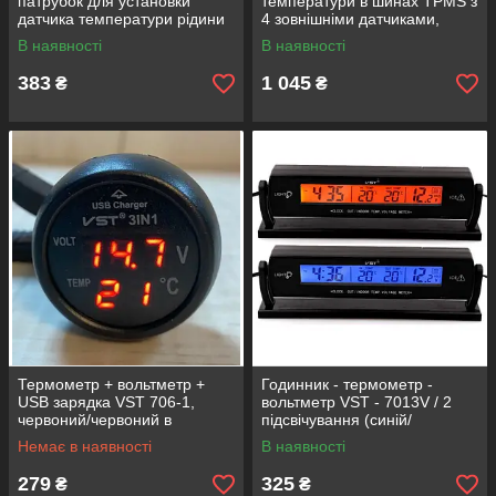
патрубок для установки
температури в шинах TPMS з
датчика температури рідини
4 зовнішніми датчиками,
32мм
сонячна панель
В наявності
В наявності
383
1 045
₴
₴
Термометр + вольтметр +
Годинник - термометр -
USB зарядка VST 706-1,
вольтметр VST - 7013V / 2
червоний/червоний в
підсвічування (синій/
прикурювач 12-24В
помаранчевий)
Немає в наявності
В наявності
279
325
₴
₴