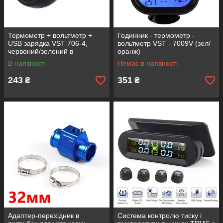
Термометр + вольтметр +
Годинник - термометр -
USB зарядка VST 706-4,
вольтметр VST - 7009V (зел/
червоний/зелений в
оранж)
прикурювач 12-24В
В наявності
Немає в наявності
243
351
₴
₴
Адаптер-перехідник в
Система контролю тиску і