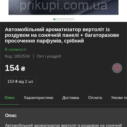
Автомобільний ароматизатор вертоліт із
роздувом на сонячній панелі + багаторазове
просочення парфумів, срібний
В наявності
Код: 1852534
Опт і роздріб
154
₴
153 ₴
від 2 шт.
Опис
Характеристики
Доставка
Оплата
Умови п
Опис
Автомобільний ароматизатор вертоліт із роздувом на сонячній