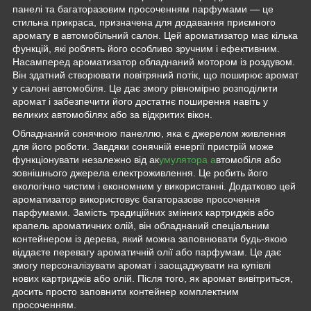
панелі та багаторазовим просоченням парфумами — це
стильна прикраса, призначена для додавання приємного
аромату в автомобільний салон. Цей ароматизатор має кілька
функцій, які роблять його особливо зручним і ефективним.
Насамперед ароматизатор обладнаний мотором із роздувом.
Він здатний створювати повітряний потік, що поширює аромат
у салоні автомобіля. Це дає змогу рівномірно розподілити
аромат і забезпечити його достатнє поширення навіть у
великих автомобілях або за відкритих вікон.
Обладнаний сонячною панеллю, яка є джерелом живлення
для його роботи. Завдяки сонячній енергії пристрій може
функціонувати незалежно від ак
умулятора а
втомобіля або
зовнішнього джерела електроживлення. Це робить його
екологічно чистим і економним у використанні. Додатково цей
ароматизатор використовує багаторазове просочення
парфумами. Замість традиційних змінних картриджів або
крапель ароматичних олій, він обладнаний спеціальним
контейнером із дерева, який можна заповнювати будь-якою
віддаєте перевагу ароматичній олії або парфумам. Це дає
змогу персоналізувати аромат і заощаджувати на купівлі
нових картриджів або олій. Після того, як аромат вивітриться,
досить просто заповнити контейнер комплектним
просоченням.