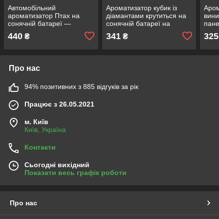
Автомобільний
Ароматизатор кубик із
Аром
ароматизатор Птах на
діамантами крутиться на
вини
сонячній батареї —
сонячній батареї на
пане
освіжувач повітря на
панель у машину, Чорний
обер
440
341
325
₴
₴
панель у машину, Срібний
паху
аром
бага
Про нас
94% позитивних з 885 відгуків за рік
Працює з 26.05.2021
м. Київ
Київ, Україна
Контакти
Сьогодні вихідний
Показати весь графік роботи
Про нас