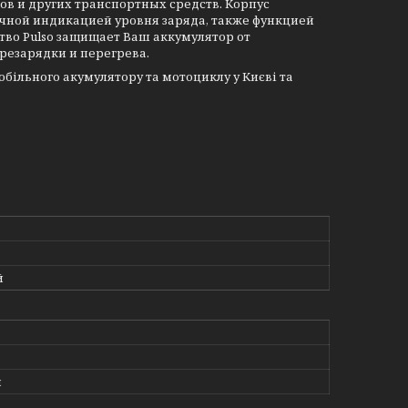
ов и других транспортных средств. Корпус
очной индикацией уровня заряда, также функцией
ство
Pulso
защищает Ваш аккумулятор от
резарядки и перегрева.
омобільного акумулятору та мотоциклу
у Києві та
й
й