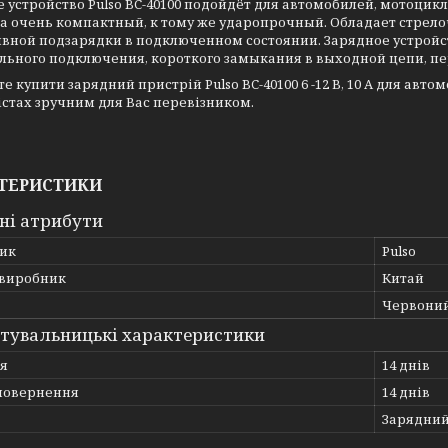
е устройство
Pulso BC-40100
подойдёт для автомобилей, мотоцикл
а очень компактный, к тому же ударопрочный. Обладает стрел
вной подзарядки в подключенном состоянии. Зарядное устрой
льного подключения, короткого замыкания в выходной цепи, пе
те
купити зарядний пристрій Pulso BC-40100 6 -12 В, 10 А для авт
стах зручним для Вас перевізником.
ТЕРИСТИКИ
ні атрибути
ик
Pulso
 виробник
Китай
Червони
тувальницькі характеристики
ія
14 днів
повернення
14 днів
Зарядни