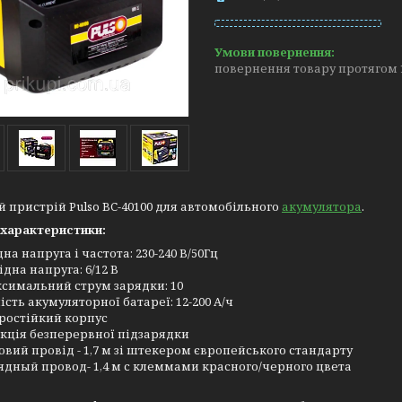
повернення товару протягом 
 пристрій Pulso BC-40100 для автомобільного
акумулятора
.
 характеристики:
на напруга і частота: 230-240 В/50Гц
ідна напруга: 6/12 В
симальний струм зарядки: 10
ість акумуляторної батареї: 12-200 А/ч
ростійкий корпус
кція безперервної підзарядки
овий провід - 1,7 м зі штекером європейського стандарту
ядный провод- 1,4 м с клеммами красного/черного цвета