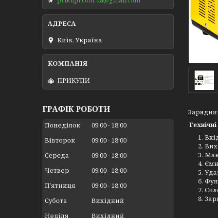
Київ, Україна
ПРИКУПИ
ГРАФІК РОБОТИ
Зарядний
Технічні
Понеділок
09:00
18:00
Вхід
Вівторок
09:00
18:00
Вих
Мак
Середа
09:00
18:00
Ємн
Четвер
09:00
18:00
Уда
Фун
Пʼятниця
09:00
18:00
Сил
Зар
Субота
Вихідний
Неділя
Вихідний