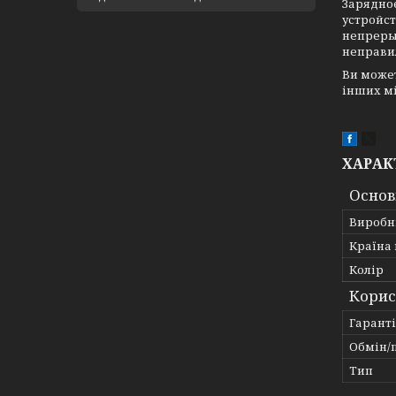
Зарядно
устройст
непреры
неправи
Ви може
інших мі
ХАРАК
Основ
Виробн
Країна
Колір
Корис
Гарант
Обмін/
Тип