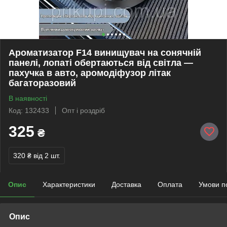
Ароматизатор F14 винищувач на сонячній
панелі, лопаті обертаються від світла —
пахучка в авто, аромодіфузор літак
багаторазовий
В наявності
Код: 132433
Опт і роздріб
325
₴
320 ₴
від 2 шт.
Опис
Характеристики
Доставка
Оплата
Умови п
Опис