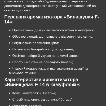
кріпиться на торпедо або будь-яку рівну поверхню за
допомогою двостороннього скотчу, який уже нанесений на
основу підставки.
Переваги ароматизатора «Винищувач F-
14»:
Оригінальний дизайн військового літака в камуфляжі;
Обертові лопаті, що працюють від сонячного світла;
Регульоване положення крил;
Не вимагає батарейок і підзаряджання;
Освіжає повітря й усуває неприємні запахи;
Простий монтаж на приладову панель;
Чудовий подарунок для шанувальників авіації та
військової техніки.
Характеристики ароматизатора
«Винищувач F-14 в камуфляжі»:
Колір: камуфляж «Піксель»;
Спосіб живлення: від сонячної батареї;
Матеріал: пластик;