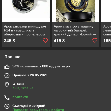
Ароматизатор винищувач
Ароматизатор у машину
Аром
F14 в камуфляжі з
на сонячній батареї,
леві
обертовими пропелером
крутний Долар, Чорний —
соня
— освіжувач, павучка в
освіжувач в авто TYN-061
обер
345
415
165
₴
₴
авто на торпеду на
паву
крут
Про нас
94% позитивних з 880 відгуків за рік
Працює з 26.05.2021
м. Київ
Київ, Україна
Контакти
Сьогодні вихідний
Показати весь графік роботи