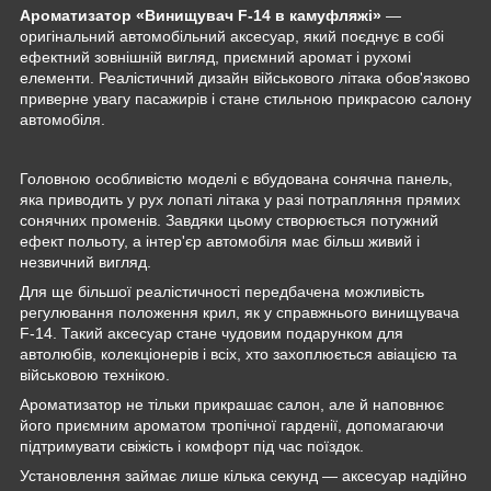
Ароматизатор «Винищувач F-14 в камуфляжі»
—
оригінальний автомобільний аксесуар, який поєднує в собі
ефектний зовнішній вигляд, приємний аромат і рухомі
елементи. Реалістичний дизайн військового літака обов'язково
приверне увагу пасажирів і стане стильною прикрасою салону
автомобіля.
Головною особливістю моделі є вбудована сонячна панель,
яка приводить у рух лопаті літака у разі потрапляння прямих
сонячних променів. Завдяки цьому створюється потужний
ефект польоту, а інтер'єр автомобіля має більш живий і
незвичний вигляд.
Для ще більшої реалістичності передбачена можливість
регулювання положення крил, як у справжнього винищувача
F-14. Такий аксесуар стане чудовим подарунком для
автолюбів, колекціонерів і всіх, хто захоплюється авіацією та
військовою технікою.
Ароматизатор не тільки прикрашає салон, але й наповнює
його приємним ароматом тропічної гарденії, допомагаючи
підтримувати свіжість і комфорт під час поїздок.
Установлення займає лише кілька секунд — аксесуар надійно