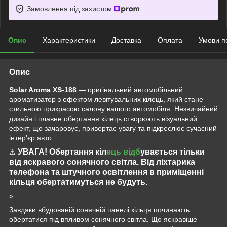
Замовлення під захистом
Опис
Характеристики
Доставка
Оплата
Умови п
Опис
Solar Aroma XS-188
— оригінальний автомобільний
ароматизатор з ефектом левітувальних кілець, який стане
стильною прикрасою салону вашого автомобіля. Незвичайний
дизайн і плавне обертання кілець створюють візуальний
ефект, що зачаровує, привертає увагу та підкреслює сучасний
інтер'єр авто.
УВАГА! Обертання кіл
ець відб
увається тільки
⚠️
від яскравого сонячного світла. Від ліхтарика
телефона та штучного освітлення в приміщенні
кільця обертатимуться не будуть.
>
Завдяки вбудованій сонячній панелі кільця починають
обертатися під впливом сонячного світла. Що яскравіше