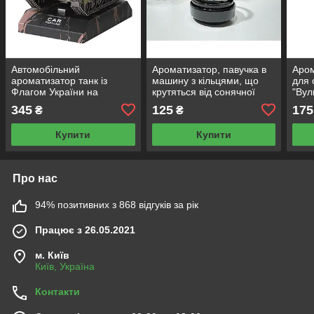
Автомобільний
Ароматизатор, павучка в
Аром
ароматизатор танк із
машину з кільцями, що
для 
Флагом України на
крутяться від сонячної
"Вул
сонячній батареї з
батареї Чорний
345
125
175
₴
₴
рухомим корпусом у
машину TJTK-90
Купити
Купити
Про нас
94% позитивних з 868 відгуків за рік
Працює з 26.05.2021
м. Київ
Київ, Україна
Контакти