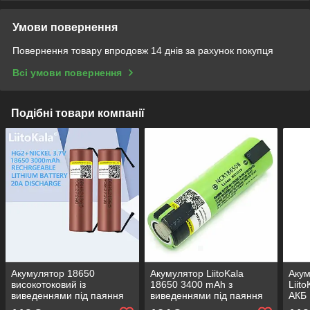
Умови повернення
Повернення товару впродовж 14 днів за рахунок покупця
Всі умови повернення
Подібні товари компанії
Акумулятор 18650
Акумулятор LiitoKala
Акум
високотоковий із
18650 3400 mAh з
Liit
виведеннями під паяння
виведеннями під паяння
АКБ 
для збирання LiitoKala
NCR18650B Li-ion — літій
Ориг