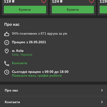
119
124
119
₴
₴
4,2V 18650 HG2
іонна акумуляторна
(реа
батарейка
Купити
Купити
Про нас
94% позитивних з 871 відгука за рік
Працює з 26.05.2021
м. Київ
Київ, Україна
Контакти
Сьогодні працює з 09:00 до 18:00
Показати весь графік роботи
Про нас
Контакти