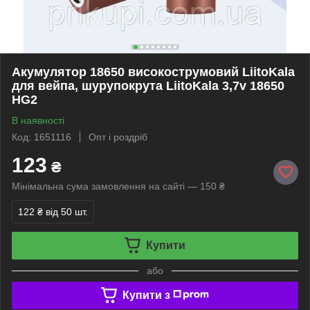
Акумулятор 18650 високострумовий LiitoKala
для вейпа, шурупокрута LiitoKala 3,7v 18650
HG2
В наявності
Код: 1651116
Опт і роздріб
123
₴
Мінімальна сума замовлення на сайті — 150 ₴
122 ₴
від 50 шт.
Купити
або
Купити з