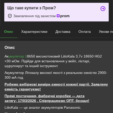
Що таке купити з Пром?
Замовлення під захистом
Опис
Характеристики
Доставка
Оплата
Умови п
Опис
Ак
умулятор 1
8650 високотоковий LiitoKala 3,7v 18650 HG2
<30 мОм. Підійде для встановлення у вейп, ліхтарі,
шурупокрут та інший інструмент.
Акумулятор Літокалу високої якості з реальною ємністю 2900-
300 мА·год.
Робимо вибіркові виміри ємності кожної партії. Заявлену
ємність гарантуємо!
Прямі постачання, фабричні коробки — дата
затягу: 17/03/2026
. Співпрацюємо ОПТ, безнал!
LiitoKala — це аналог акумуляторів Panasonic.