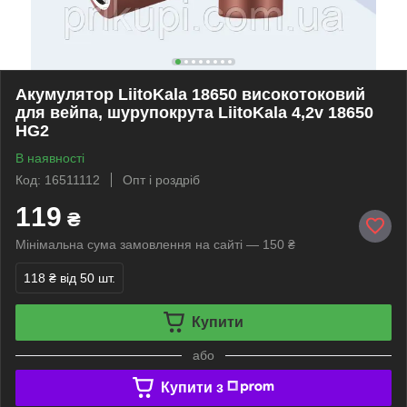
Акумулятор LiitoKala 18650 високотоковий
для вейпа, шурупокрута LiitoKala 4,2v 18650
HG2
В наявності
Код: 16511112
Опт і роздріб
119
₴
Мінімальна сума замовлення на сайті — 150 ₴
118 ₴
від 50 шт.
Купити
або
Купити з