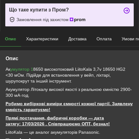
Що таке купити з Пром?
Замовлення під захистом
Опис
Характеристики
Доставка
Оплата
Умови п
Опис
Ак
умулятор 1
8650 високотоковий LiitoKala 3,7v 18650 HG2
<30 мОм. Підійде для встановлення у вейп, ліхтарі,
шурупокрут та інший інструмент.
Акумулятор Літокалу високої якості з реальною ємністю 2900-
300 мА·год.
Робимо вибіркові виміри ємності кожної партії. Заявлену
ємність гарантуємо!
Прямі постачання, фабричні коробки — дата
затягу: 17/03/2026
. Співпрацюємо ОПТ, безнал!
LiitoKala — це аналог акумуляторів Panasonic.