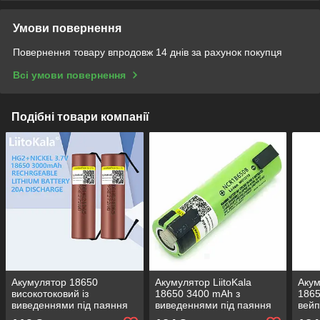
Умови повернення
Повернення товару впродовж 14 днів за рахунок покупця
Всі умови повернення
Подібні товари компанії
Акумулятор 18650
Акумулятор LiitoKala
Акум
високотоковий із
18650 3400 mAh з
1865
виведеннями під паяння
виведеннями під паяння
вейп
для збирання LiitoKala
NCR18650B Li-ion — літій
Liit