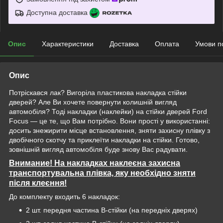
Доступна доставка
Опис
Характеристики
Доставка
Оплата
Умови п
Опис
Потріскався лак? Вигоріла пластикова накладка стійки
дверей? Але Ви хочете повернути колишній вигляд
автомобіля? Тоді накладки (наклейки) на стійки дверей Ford
Focus — це те, що Вам потрібно. Вони прості у використанні:
досить знежирити місце встановлення, зняти захисну плівку з
двобічного скотчу та приклеїти накладки на стійки. Готово,
зовнішній вигляд автомобіля буде знову Вас радувати.
Внимание! На накладках наклеєна захисна
транспортувальна плівка, яку необхідно зняти
після клеєння!
До комплекту входить 6 накладок:
2 шт. передня частина B-стійки (на передніх дверях)