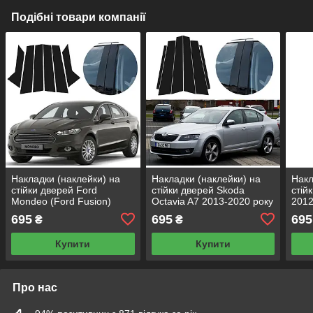
Подібні товари компанії
Накладки (наклейки) на
Накладки (наклейки) на
Накл
стійки дверей Ford
стійки дверей Skoda
стій
Mondeo (Ford Fusion)
Octavia A7 2013-2020 року
2012
2012-2022 року чорний
чорний глянець комплект
глян
695
695
695
₴
₴
глянець комплект 6 шт.
6 шт.
Купити
Купити
Про нас