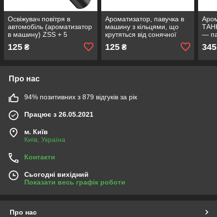
Освіжувач повітря в
Ароматизатор, павучка в
Аром
автомобіль (ароматизатор
машину з кільцями, що
ТАНК
в машину) ZSS + 5
крутяться від сонячної
— па
змінних картриджів Black
батареї Чорний
пода
125
125
345
₴
₴
ФЛАГ
офіс
Про нас
94% позитивних з 879 відгуків за рік
Працює з 26.05.2021
м. Київ
Київ, Україна
Контакти
Сьогодні вихідний
Показати весь графік роботи
Про нас