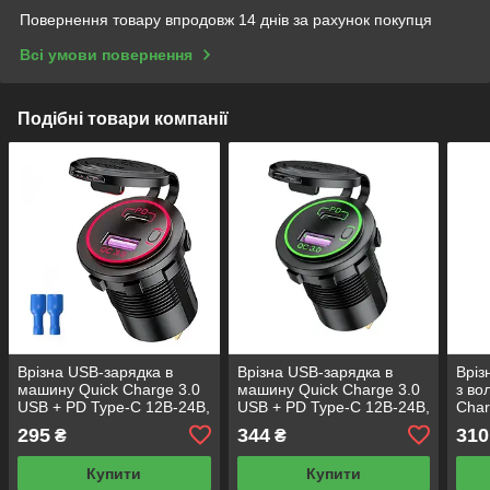
Повернення товару впродовж 14 днів за рахунок покупця
Всі умови повернення
Подібні товари компанії
Врізна USB-зарядка в
Врізна USB-зарядка в
Вріз
машину Quick Charge 3.0
машину Quick Charge 3.0
з во
USB + PD Type-C 12В-24В,
USB + PD Type-C 12В-24В,
Char
QC 3.0 (швидка зарядка),
QC 3.0 (швидке
Type
295
344
310
₴
₴
36 Вт, Червона
заряджання), 36 Вт,
(шви
Зелена
Купити
Купити