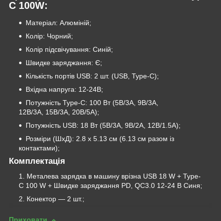
C 100W:
Матеріал: Алюміній;
Колір: Чорний;
Колір підсвічування: Синій;
Швидке заряджання: Є;
Кількість портів USB: 2 шт. (USB, Type-C);
Вхідна напруга: 12-24В;
Потужність Type-C: 100 Вт (5В/3A, 9В/3A,
12В/3A, 15В/3A, 20В/5A);
Потужність USB: 18 Вт (5В/3A, 9В/2A, 12В/1.5A);
Розміри (ШхД): 2.8 х 5.13 см (6.13 см разом із
контактами);
Комплектація
Металева зарядка в машину врізна USB 18 W + Type-
C 100 W + Швидке заряджання PD, QC3.0 12-24 В Синя;
Конектор — 2 шт.;
Приховати