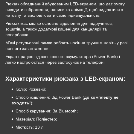
Рюкзак обладнаний вбудованим LED-екраном, що дає змогу
виводити зображення, написи та анімації, щоб виділятися з
натовпу та висловлювати свою індивідуальність.
Рюкзак має містке основне відділення для підручників,
зошитів, а також додаткові кишені для канцелярії та
повербанка.
М'які регульовані лямки роблять носіння зручним навіть у разі
повного завантаження.
Екран працює від зовнішнього акумулятора (Power Bank) і
легко настроюється через застосунок на телефоні.
Характеристики рюкзака з LED-екраном:
Колір: Рожевий;
Спосіб живлення: Від Power Bank (
до комплекту не
входить!
);
Спосіб керування: За Bluetooth;
Матеріал: Поліестер;
Місткість: 13 л;