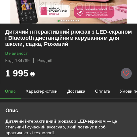
Дитячий інтерактивний рюкзак з LED-екраном
і Bluetooth дистанційним керуванням для
школи, садка, Рожевий
В наявності
Код: 134769
Роздріб
1 995
₴
Опис
Характеристики
Доставка
Оплата
Умови п
Опис
Дитячий інтерактивний рюкзак з LED-екраном
— це
стильний і сучасний аксесуар, який поєднує в собі
практичність і технології.