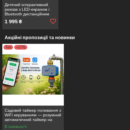
Дитячий інтерактивний
рюкзак з LED-екраном і
Bluetooth дистанційним
керуванням для школи,
1 995
₴
садка, Чорний
Акційні пропозиції та новинки
Топ
–17%
Садовий таймер поливання з
WiFi керуванням — розумний
автоматичний таймер на
батарейках, Tuya, SmartLife
В наявності