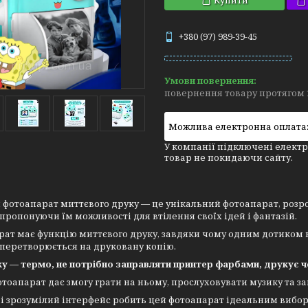
Купити
+380 (97) 989-39-45
повернення товару протягом 
У компанії підключені електр
товар не покидаючи сайту.
фотоапарат миттєвого друку — це унікальний фотоапарат, розр
 пропонуючи їм можливості для втілення своїх ідей і фантазій.
ат має функцію миттєвого друку, завдяки чому одним дотиком к
перетворюється на друковану копію.
у — термо, не потрібно заправляти принтер фарбами, друкує ч
тоапарат дає змогу грати на ньому, прослуховувати музику та за
і зрозумілий інтерфейс робить цей фотоапарат ідеальним вибором