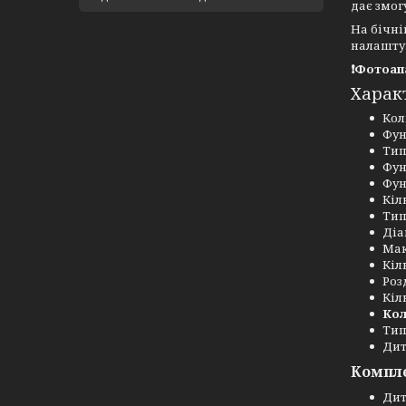
дає змог
На бічні
налашту
❗Фотоапа
Харак
Кол
Фун
Тип
Фун
Фун
Кіл
Тип
Діа
Мак
Кіл
Роз
Кіл
Кол
Тип
Дит
Компл
Дит