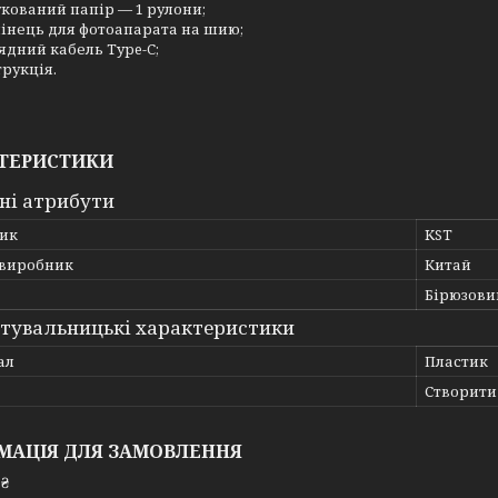
кований папір — 1 рулони;
інець для фотоапарата на шию;
ядний кабель Type-C;
трукція.
ТЕРИСТИКИ
ні атрибути
ик
KST
 виробник
Китай
Бірюзови
тувальницькі характеристики
ал
Пластик
Створити
МАЦІЯ ДЛЯ ЗАМОВЛЕННЯ
 ₴