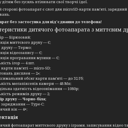
у дітям без зусиль втілювати свої творчі ідеї.
й стороні фотоапарат є слот для microSD-карти пам'яті, зарядний
вань.
рат без застосунка для під'єднання до телефона!
теристики дитячого фотоапарата з миттєвим д
ір — Бірюзовий;
кція миттєвого друку — Є;
 друку — Термо;
кція відеозапису — Є;
кція програвання музики — Є;
ькість ігор — 4 шт.
 карти пам'яті — micro-SD;
гональ дисплея — 2»;
симальний обсяг карти пам'яті — до 32 Гб;
ькість мегапікселів камери — 48 Мп;
дільна здатність відеознімання — 1080р;
ькість режимів друку — 2;
ір друку — Чорно-біла;
 заряджання — Type-C;
ячий вік — 4+;
ектація
ячий фотоапарат миттєвого друку з іграми, записування відео т