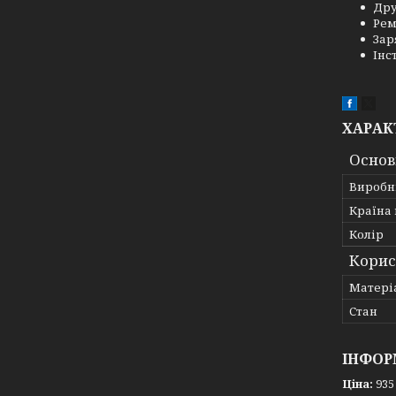
Дру
Рем
Зар
Інс
ХАРАК
Основ
Виробн
Країна
Колір
Корис
Матері
Стан
ІНФОР
Ціна:
935