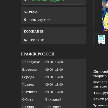
Київ, Україна
ПРИКУПИ
ГРАФІК РОБОТИ
Понеділок
09:00
18:00
Вівторок
09:00
18:00
Дитячий 
творців,
Середа
09:00
18:00
Фотоапар
Четвер
09:00
18:00
миттєво 
Пʼятниця
09:00
18:00
Тип друк
Також фо
Субота
Вихідний
Зручний 
Неділя
Вихідний