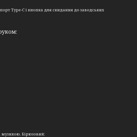
 порт Type-C і кнопка для скидання до заводських
руком:
а музикою, Бірюзовий;