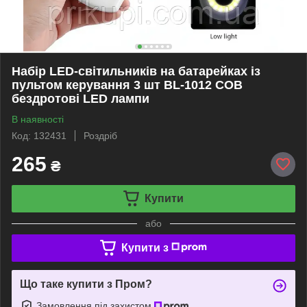
Набір LED-світильників на батарейках із
пультом керування 3 шт BL-1012 COB
бездротові LED лампи
В наявності
Код: 132431
Роздріб
265
₴
Купити
або
Купити з
Що таке купити з Пром?
Замовлення під захистом