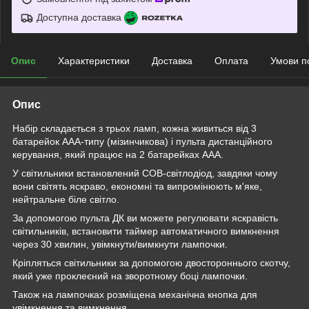
Доступна доставка
Опис
Характеристики
Доставка
Оплата
Умови п
Опис
Набір складається з трьох ламп, кожна живиться від 3
батарейок ААА-типу (мізинчикова) і пульта дистанційного
керування, який працює на 2 батарейках ААА.
У світильники встановлений COB-світлодіод, завдяки чому
вони світять яскраво, економні та випромінюють м'яке,
нейтральне біле світло.
За допомогою пульта ДК ви можете регулювати яскравість
світильників, встановити таймер автоматичного вимкнення
через 30 хвилин, увімкнути/вимкнути лампочки.
Кріпляться світильники за допомогою двостороннього скотчу,
який уже проклеєний на зворотному боці лампочки.
Також на лампочках розміщена механічна кнопка для
увімкнення та вимкнення.