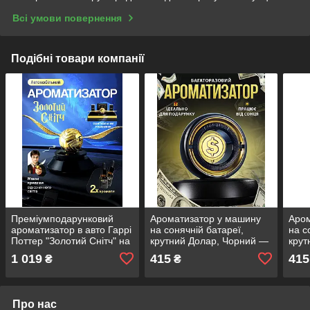
Всі умови повернення
Подібні товари компанії
Преміумподарунковий
Ароматизатор у машину
Аром
ароматизатор в авто Гаррі
на сонячній батареї,
на с
Поттер "Золотий Снітч" на
крутний Долар, Чорний —
крут
сонячній батареї з 2
освіжувач в авто TYN-061
осві
1 019
415
415
₴
₴
ароматами
Про нас