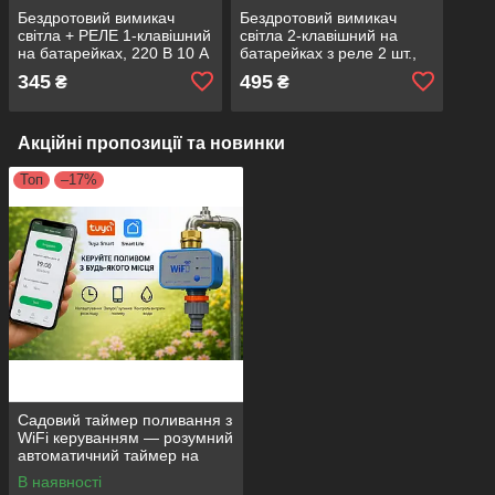
Бездротовий вимикач
Бездротовий вимикач
світла + РЕЛЕ 1-клавішний
світла 2-клавішний на
на батарейках, 220 В 10 А
батарейках з реле 2 шт.,
Smart RF433Mhz
220 В 10 А Smart
345
495
₴
₴
RF433Mhz
Акційні пропозиції та новинки
Топ
–17%
Садовий таймер поливання з
WiFi керуванням — розумний
автоматичний таймер на
батарейках, Tuya, SmartLife
В наявності