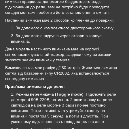
вимикач працює за допомогою бездротового радіо
підключення до реле, вам не потрібно буде проводити
складні монтажні роботи з його встановлення в кімнаті.
Настінний вимикач має 2 способи кріплення до поверхні:
За допомогою комплектного двостороннього скотчу;
За допомогою шурупів через отвори в корпусі
вимикача.
Дана модель настінного вимикача має на корпусі
світлонакопичувальний маркер, завдяки чому ви завжди
зможете знайти вимикач у темряві.
Вимикач світла має радіус дії 50 метрів. Живиться вимикач
світла від батарейки типу CR2032, яка встановлюється
всередину вимикача.
Прив'язка вимикача до реле:
Режим перемикача (Toggle mode).
Підключіть реле
до мережі 90В-220В, натисніть 2 рази кнопку на реле -
світлодіод на реле моргне 3 рази і почне постійно
світитися. Потім натисніть та утримуйте кнопку на
вимикачі протягом 5 секунд, а потім відпустіть. При
успішному підключенні світлодіод на реле згасне.