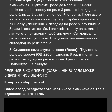
Режим фіксації (Тільки для 2-клавішних
вимикачів)
. Підключіть реле до мережі 90В-220В,
потім натисніть кнопку на реле 3 рази - світлодіод на
реле блимає 3 рази і почне постійно горіти. Після цього
натисніть на вимикачі кнопку, яку потрібно призначити
як кнопку увімкнення. Світлодіод на реле знову блимне
3 рази і засвітиться. Далі натисніть кнопку на вимикачі,
яку хочете призначити, щоб вимкнути. Світлодіод на
реле блимне ще 3 рази. При успішному налаштуванні
світлодіод на реле згасне.
Скидання налаштувань реле (Reset).
Підключіть
реле до мережі 90В-220В, натисніть 8 разів кнопку на
реле - світлодіод на реле моргне 3 рази і згасне.
Налаштування скинуто.
РЕЛЕ ЙДЕ В КОМПЛЕКТІ (ЗОВНІШНІЙ ВИГЛЯД МОЖЕ
ВІДРІЗНЯТИСЬ ВІД ФОТО)
Колір на вибір: Білий!
Відео огляд бездротового настінного вимикача світла з
одноклавішного реле: