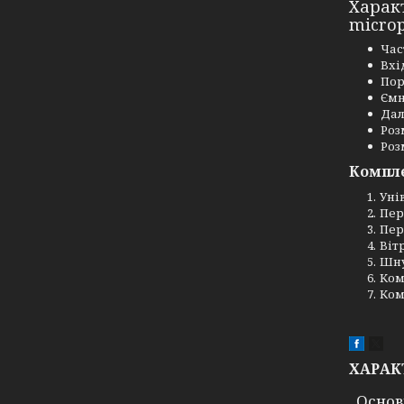
Характ
microp
Час
Вхі
Пор
Ємн
Дал
Роз
Роз
Компл
Уні
Пер
Пер
Віт
Шну
Ком
Ком
ХАРАК
Основ