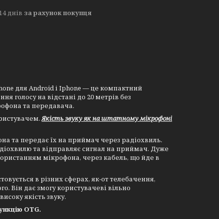
14 днів
за рахунок покупця
hone для Android і Iphone — це компактний
ня голосу на відстані до 20 метрів без
рофона та передавача.
ористувачем.
Якість звуку як на штатному мікрофоні
она та передає їх на приймач через радіохвиль.
адіохвилю та відправляє сигнал на приймач. Дуже
користанням мікрофона, через кабель, що йде в
овується в різних сферах, як-от телебачення,
ого. Він дає змогу користувачеві вільно
исоку якість звуку.
ункцію OTG.