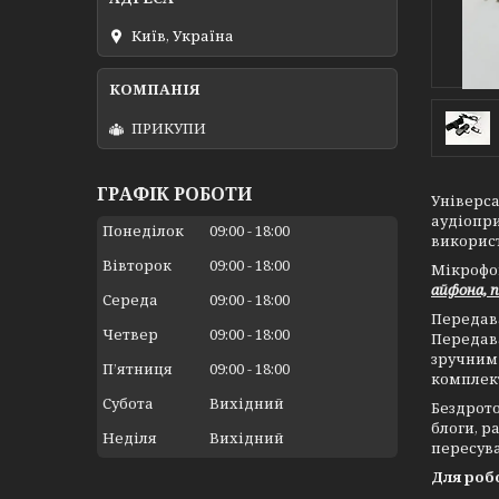
Київ, Україна
ПРИКУПИ
ГРАФІК РОБОТИ
Універса
аудіопри
Понеділок
09:00
18:00
використ
Вівторок
09:00
18:00
Мікрофон
айфона, п
Середа
09:00
18:00
Передава
Четвер
09:00
18:00
Передав
зручним 
Пʼятниця
09:00
18:00
комплек
Субота
Вихідний
Бездрото
блоги, р
Неділя
Вихідний
пересува
Для роб