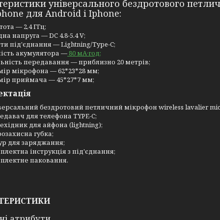
еристики універсального бездротового петличн
hone для Android і Iphone:
тота — 2,4 ГГц;
дна напруга — DC 4.8-5.4 V;
ти під'єднання — Lightning/Type-C;
ість акумулятора —
80 мА·год;
ьність передавання — приблизно 20 метрів;
мір мікрофона — 62*23*28 мм;
мір приймача — 45*27*7 мм;
ектація
версальний бездротовий петличний мікрофон wireless lavalier micr
едавач для телефона TYPE-C;
ехідник для айфона (lightning);
розахисна губка;
р для заряджання;
плектна інструкція з під'єднання;
плектне паковання.
ТЕРИСТИКИ
ні атрибути