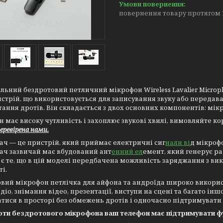
повернення товару протягом 
льний бездротовий петличний мікрофон Wireless Lavalier Microp
стрій, що використовується для записування звуку або передаван
ання дротів. Він складається з двох основних компонентів: мік
 має високу чутливість і захоплює звукові хвилі, вимовляйте к
еревірена нами.
ч — це пристрій, який приймає електричні сиг
нали ві
д мікроф
ач зазвичай має вбудований ант
енний ел
емент, який генерує р
є те, що в цій моделі передбачена можливість заряджання з ви
ті.
вий мікрофон петлічка для айфона та андроїда широко використ
адіо, знімання відео, презентації, виступи на сцені та багато інш
тися в просторі без обмежень дротів і одночасно підтримувати в
оти бездротового мікрофона ваш телефон має підтримувати ф