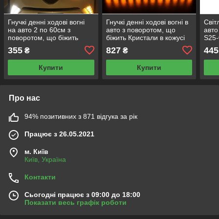
Гнучкі денні ходові вогні
Гнучкі денні ходові вогні в
Світ
на авто 2 по 60см з
авто з поворотом, що
авто
поворотом, що біжить
біжить Кристали в кожусі
S25-
ДХО LED DRL (зовнішній
ДХО LED DRL 2шт по
BA15
355
827
445
₴
₴
блок) біло/жовті
50см білий/жовтий
пово
Купити
Купити
Про нас
94% позитивних з 871 відгука за рік
Працює з 26.05.2021
м. Київ
Київ, Україна
Контакти
Сьогодні працює з 09:00 до 18:00
Показати весь графік роботи