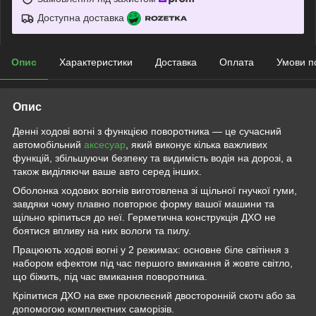
Доступна доставка
Опис
Характеристики
Доставка
Оплата
Умови п
Опис
Денні ходові вогні з функцією поворотника — це сучасний
автомобільний
аксесуар
, який виконує кілька важливих
функцій, збільшуючи безпеку та видимість водія на дорозі, а
також виділяючи ваше авто серед інших.
Оболонка ходових вогнів виготовлена зі щільної гнучкої гуми,
завдяки чому плавно повторює форму вашої машини та
щільно кріпиться до неї. Герметична конструкція ДХО не
боятися впливу на них вологи та пилу.
Працюють ходові вогні у 2 режимах: основне біле світіння з
набором ефектом під час першого вмикання й жовте світло,
що біжить, під час вмикання поворотника.
Кріпитися ДХО на вже проклеєний двосторонній скотч або за
допомогою комплектних саморізів.