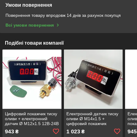
Умови повернення
Повернення товару впродовж 14 днів за рахунок покупця
Всі умови повернення
Подібні товари компанії
Цифровий покажчик тиску
Електронний датчик тиску
Елек
оливи + електронний
оливи Ø М14х1.5 +
олив
датчик Ø М12х1.5 12В-24В
цифровий покажчик
пока
12В-24В
943
1 023
945
₴
₴