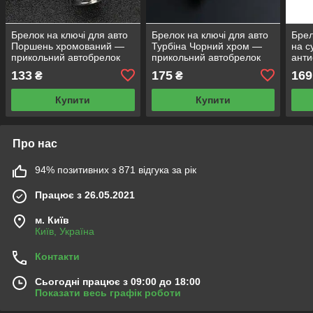
Брелок на ключі для авто
Брелок на ключі для авто
Брел
Поршень хромований —
Турбіна Чорний хром —
на с
прикольний автобрелок
прикольний автобрелок
анти
для ключів, автотематика
для ключів, автотематика
133
175
169
₴
₴
Купити
Купити
Про нас
94% позитивних з 871 відгука за рік
Працює з 26.05.2021
м. Київ
Київ, Україна
Контакти
Сьогодні працює з 09:00 до 18:00
Показати весь графік роботи