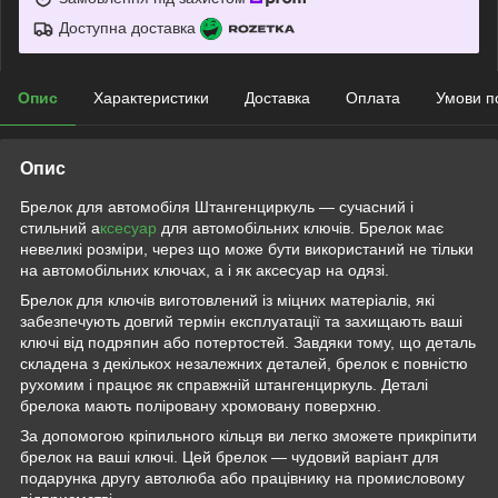
Доступна доставка
Опис
Характеристики
Доставка
Оплата
Умови п
Опис
Брелок для автомобіля Штангенциркуль — сучасний і
стильний а
ксесуар
для автомобільних ключів. Брелок має
невеликі розміри, через що може бути використаний не тільки
на автомобільних ключах, а і як аксесуар на одязі.
Брелок для ключів виготовлений із міцних матеріалів, які
забезпечують довгий термін експлуатації та захищають ваші
ключі від подряпин або потертостей. Завдяки тому, що деталь
складена з декількох незалежних деталей, брелок є повністю
рухомим і працює як справжній штангенциркуль. Деталі
брелока мають поліровану хромовану поверхню.
За допомогою кріпильного кільця ви легко зможете прикріпити
брелок на ваші ключі. Цей брелок — чудовий варіант для
подарунка другу автолюба або працівнику на промисловому