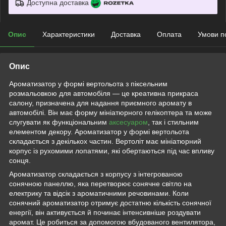
Доступна доставка
Опис
Характеристики
Доставка
Оплата
Умови п
Опис
Ароматизатор у формі вертольота з піксельним
розмальовкою для автомобіля — це креативна прикраса
салону, призначена для надання приємного аромату в
автомобілі. Він має форму мініатюрного гелікоптера та може
слугувати як функціональним
аксесуаром
, так і стильним
елементом декору. Ароматизатор у формі вертольота
складається з декількох частин. Вертоліт має мініатюрний
корпус із рухомими лопатями, які обертаються під час впливу
сонця.
Ароматизатор складається з корпусу з інтегрованою
сонячною панеллю, яка перетворює сонячне світло на
електрику та відсік з ароматичними речовинами. Коли
сонячний ароматизатор отримує достатню кількість сонячної
енергії, він активується й починає інтенсивніше роздувати
аромат. Це робиться за допомогою вбудованого вентилятора,