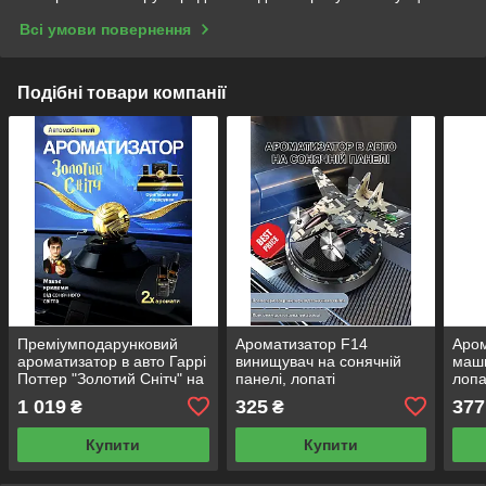
Всі умови повернення
Подібні товари компанії
Преміумподарунковий
Ароматизатор F14
Аром
ароматизатор в авто Гаррі
винищувач на сонячній
маши
Поттер "Золотий Снітч" на
панелі, лопаті
лопа
сонячній батареї з 2
обертаються від світла —
на с
1 019
325
377
₴
₴
ароматами
пахучка в авто,
аромодіфузор літак
Купити
Купити
багаторазовий