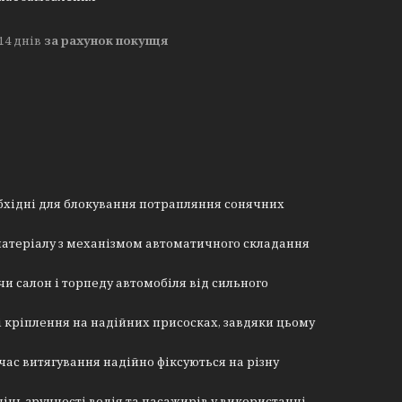
14 днів
за рахунок покупця
обхідні для блокування потрапляння сонячних
 матеріалу з механізмом автоматичного складання
и салон і торпеду автомобіля від сильного
 і кріплення на надійних присосках, завдяки цьому
 час витягування надійно фіксуються на різну
інь зручності водія та пасажирів у використанні