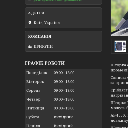
Київ, Україна
ПРИКУПИ
ГРАФІК РОБОТИ
Шторка с
променів
Понеділок
09:00
18:00
Сонцезах
Вівторок
09:00
18:00
за принц
Срібляст
Середа
09:00
18:00
нагріван
Четвер
09:00
18:00
Шторки V
можуть б
Пʼятниця
09:00
18:00
AF-15565
Субота
Вихідний
довжину 
Неділя
Вихідний
Шторка с