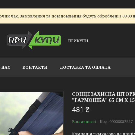
очий час. Замовлення та повідомлення будуть оброблені з 09:00 н
ПРИКУПИ
 НАС
КОНТАКТИ
ДОСТАВКА ТА ОПЛАТА
СОНЦЕЗАХИСНА ШТОРКА
"ГАРМОШКА" 65 СМ Х 155
481 ₴
В наявності
Код:
00000052957
Компанія тимчасово не прий