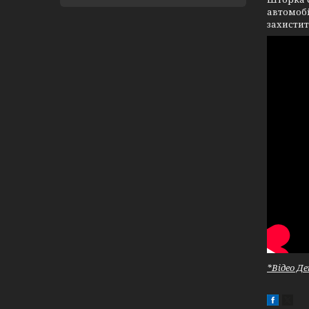
автомобі
захистит
*Відео Д