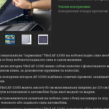
повернення товару протягом 
онцезахисна "гармошка" Vitol AF-15565 на лобове/заднє скло не
 із боку лобового/заднього скла в салон машини.
исна шторка Vitol AF-15565 являє собою полотно з фольгованого
ипом віяла, за допомогою пружини та волосіні.
а поверхня шторок AF-15565 відбиває сонячні промені, захищаюч
ня.
itol AF-15565 мають висоту 65 см максимальну ширину до 155 см
ути встановлені в автомобілі будь-якої моделі та марки.
 встановлюються зазвичай на лобове скло з боку пасажира та під
чолового або заднього скла автомобіля.
онцезахисна "гармошка" Vitol AF-15565 допоможе збільшити ступ