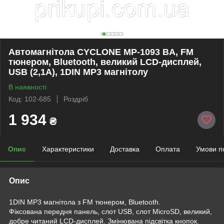
Автомагнітола CYCLONE MP-1093 BA, FM
тюнером, Bluetooth, великий LCD-дисплей,
USB (2,1А), 1DIN MP3 магнітолу
В наявності
Код: 102-685
Роздріб
1 934
₴
Опис
Характеристики
Доставка
Оплата
Умови п
Опис
1DIN MP3 магнітола з FM тюнером, Bluetooth.
Фіксована передня панель, слот USB, слот MicroSD, великий,
добре читаний LCD-дисплей. Змінювана підсвітка кнопок.