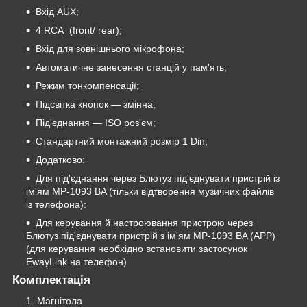
Вхід AUX;
4 RCA (front/ rear);
Вхід для зовнішнього мікрофона;
Автоматичне занесення станцій у пам'ять;
Режим тонкомпенсації;
Підсвітка кнопок — змінна;
Під'єднання — ISO роз'єм;
Стандартний монтажний розмір 1 Din;
Додатково:
Для під'єднання через Блютуз під'єднувати пристрій із
ім'ям MP-1093 BA (тільки відтворення музичних файлів
із телефона):
Для керування й настроювання пристрою через
Блютуз під'єднувати пристрій з ім'ям MP-1093 BA (APP)
(для керування необхідно встановити застосунок
EwayLink на телефон)
Комплектація
Магнітола