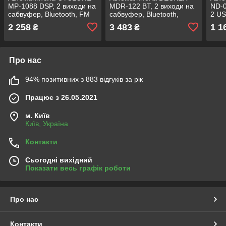
MP-1088 DSP, 2 виходи на
MDR-122 BT, 2 виходи на
ND-0
сабвуфер, Bluetooth, FM
сабвуфер, Bluetooth,
2 US
тюнер, 1 Din магнітолу
FM/AM тюнер, 1 Din
Din 
2 258
3 483
1 1
₴
₴
магнітолу
Про нас
94% позитивних з 883 відгуків за рік
Працює з 26.05.2021
м. Київ
Київ, Україна
Контакти
Сьогодні вихідний
Показати весь графік роботи
Про нас
Контакти