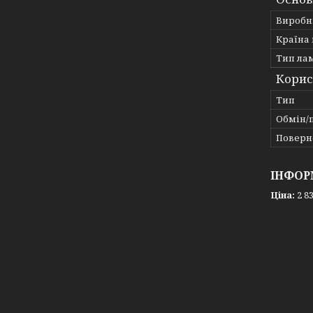
Виробн
Країна
Тип ла
Корис
Тип
Обмін/
Поверн
ІНФОР
Ціна:
2 83