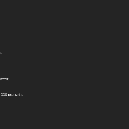
в;
иття;
220 вольтів.