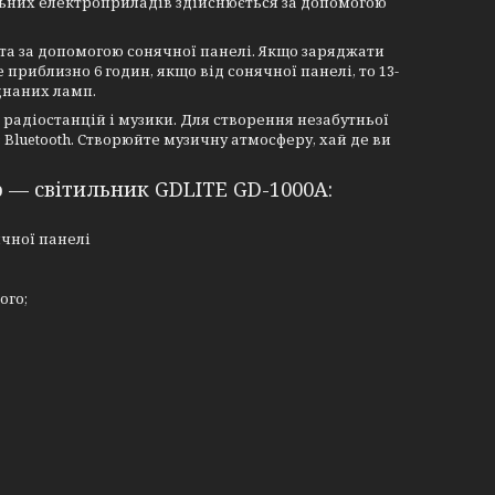
ільних електроприладів здійснюється за допомогою
та за допомогою сонячної панелі. Якщо заряджати
приблизно 6 годин, якщо від сонячної панелі, то 13-
днаних ламп.
радіостанцій і музики. Для створення незабутньої
Bluetooth. Створюйте музичну атмосферу, хай де ви
р — світильник GDLITE GD-1000A:
ячної панелі
ого;