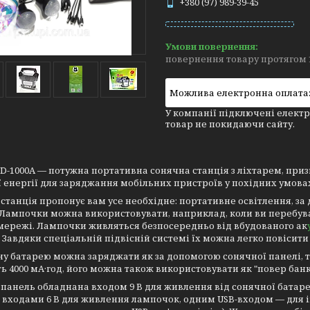
+380 (97) 989-39-45
повернення товару протягом 
У компанії підключені електр
товар не покидаючи сайту.
D-1000A — потужна портативна сонячна станція з ліхтарем, при
 енергії для заряджання мобільних пристроїв у похідних умовах 
станція пропонує вам усе необхідне: портативне освітлення, за
 Лампочки можна використовувати, наприклад, коли ви перебува
мережі. Лампочки живляться безпосередньо від вбудованого ак
 Завдяки спеціальній підвісній системі їх можна легко повісити н
у батарею можна заряджати як за допомогою сонячної панелі, так
ь 4000 мА·год, його можна також використовувати як "повер банк
панель обладнана входом 9 В для живлення від сонячної батареї
 входами 6 В для живлення лампочок, одним USB-входом — для 