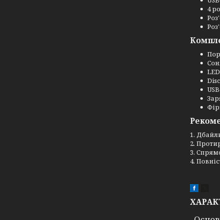
USB-
4 р
Роз
Роз
Компл
Пор
Сон
LED
Disc
USB
Зар
Фір
Реком
1. Дбайл
2. Проти
3. Спрям
4. Повні
ХАРАК
Основ