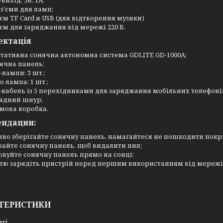
вихід: 5В, 1А;
оз'єми для ламп;
'єм TF Card и USB (для відтворення музики)
'єм для заряджання від мережі 220 В.
ектація
тативна сонячна автономна система GDLITE GD-1000A;
ячна панель;
-лампи: 3 шт.;
o лампа: 1 шт.;
-кабель із 5 перехідниками для заряджання мобільних телефоні
ядний шнур;
мова коробка.
ендации:
иво зберігайте сонячну панель, намагайтеся не пошкодити покр
райте сонячну панель, щоб видалити пил;
овуйте сонячну панель прямо на сонці;
стю зарядіть пристрій перед першим використанням від мережі 
ТЕРИСТИКИ
ні