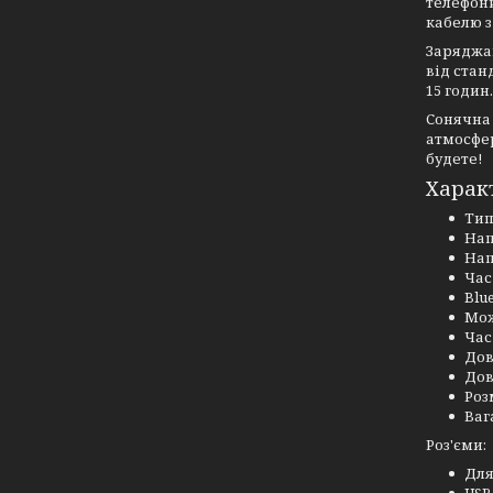
телефони
кабелю з
Заряджан
від стан
15 годин
Сонячна 
атмосфер
будете!
Характ
Тип
Нап
Нап
Час
Blu
Мож
Час
Дов
Дов
Розм
Ваг
Роз'єми:
Для