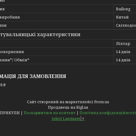
ик
Bailong
 виробник
Китай
мпи
Світлоді
тувальницькі характеристики
Ліхтар
повернення
14 днів
ення*/ Обмін*
14 днів
МАЦІЯ ДЛЯ ЗАМОВЛЕННЯ
8 ₴
Сайт створений на маркетплейсі
Prom.ua
Продавець на Bigl.ua
ПРИКУПИ |
Поскаржитися на контент
|
Політика конфіденційності
Select Language
▼