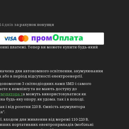
14 днів
за рахунок покупця
онні платежі. Тепер ви можете купити будь-який
значена для автономного освітлення, акумулювання
або в період відсутності електроенергії.
 допомогою 3 світлодіодних ламп SMD і самого
єте в кемпінгу та не мають доступу до
умулятора т
а можуть використовуватися як
а будь-яку опору, як удома, так і в поході.
 і від розетки 220 В. Ємність акумулятора
а".
, входом для живлення від мережі 110-220 В,
інших портативних електроприладів (мобільні