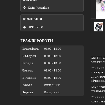
Київ, Україна
ПРИКУПИ
ГРАФІК РОБОТИ
Понеділок
09:00
18:00
Вівторок
09:00
18:00
GDLITE G
сонячної
Середа
09:00
18:00
Сонячна 
Четвер
09:00
18:00
ліхтаря.
електро
Пʼятниця
09:00
18:00
нічники.
Субота
Вихідний
Вбудован
становит
Неділя
Вихідний
Сонячна 
чотирма