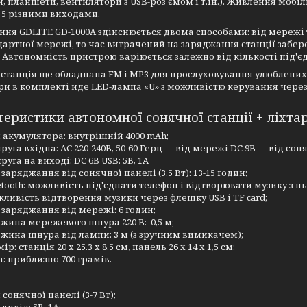
, планшети, вентилятори з USB-роз'ємом і т.ін.). Живлення моб
 5 різними виходами.
ня GDLITE GD-1000A здійснюється двома способами: від мережі 
дартної мережі, то час витрачений на заряджання станції забере 
. Автономність пристрою варіюється залежно від кількості під'є
станція ще обладнана FM і МР3 для прослуховування улюблених 
и в комплекті йде LED-лампа «U» з можливістю керування через 
еристики автономної сонячної станції + ліхта
 акумулятора: внутрішній 4000 mAh;
руга вхідна: АС 220-240В, 50-60 Герц — від мережі DC 9В — від сон
руга на виході: DC 6В USB: 5В, 1А
 заряджання від сонячної панелі (3.5 Вт): 13-15 годин;
etooth: можливість під'єднати телефон і відтворювати музику з нь
ливість відтворення музики через флешку USB і TF card;
 заряджання від мережі: 6 годин;
жина мережевого шнура 220 В: 0,5 м;
жина шнура від лампи: 3 м (з зручним вимикачем);
ір: станція 20 х 25.3 х 8.5 см, панель 26 х 14 х 1,5 см;
а: приблизно 700 грамів.
 сонячної панелі (3-7 Вт);