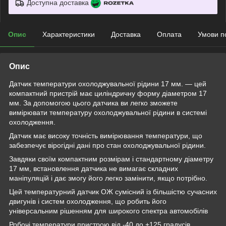
Доступна доставка
Опис
Характеристики
Доставка
Оплата
Умови п
Опис
Датчик температури охолоджувальної рідини 17 мм. — цей
компактний пристрій має циліндричну форму діаметром 17
мм. За допомогою цього датчика ви легко зможете
вимірювати температуру охолоджувальної рідини в системі
охолодження.
Датчик має високу точність вимірювання температури, що
забезпечує вірогідні дані про стан охолоджувальної рідини.
Завдяки своїм компактним розмірам і стандартному діаметру
17 мм, встановлення датчика не вимагає складних
маніпуляцій і дає змогу його легко замінити, якщо потрібно.
Цей температурний датчик ОЖ сумісний із більшістю сучасних
двигунів і систем охолодження, що робить його
універсальним рішенням для широкого спектра автомобілів
Робочі температури пристрою від -40 до +125 градусів