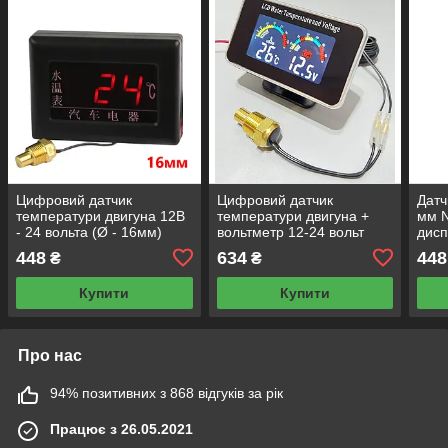
Цифровий датчик
Цифровий датчик
Датч
температури двигуна 12В
температури двигуна +
мм N
- 24 вольта (Ø - 16мм)
вольтметр 12-24 вольт
дисп
(Діаметр - 16 мм)
448
634
448
₴
₴
Купити
Купити
Про нас
94% позитивних з 868 відгуків за рік
Працює з 26.05.2021