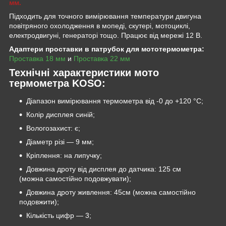
мм.
Підходить для точного вимірювання температури двигуна
повітряного охолодження в мопеді, скутері, мотоциклі,
електродвигуні, генераторі тощо. Працює від мережі 12 В.
Адаптери проставки в патрубок для мототермометра:
Проставка 18 мм
и
Проставка 22 мм
Технічні характеристики мото
термометра KOSO:
Діапазон вимірювання термометра від -0 до +120 °C;
Колір дисплея синій;
Вологозахист: є;
Діаметр різі — 9 мм;
Кріплення: на липучку;
Довжина дроту від дисплея до датчика: 125 см
(можна самостійно подовжувати);
Довжина дроту живлення: 45см (можна самостійно
подовжити);
Кількість цифр — 3;