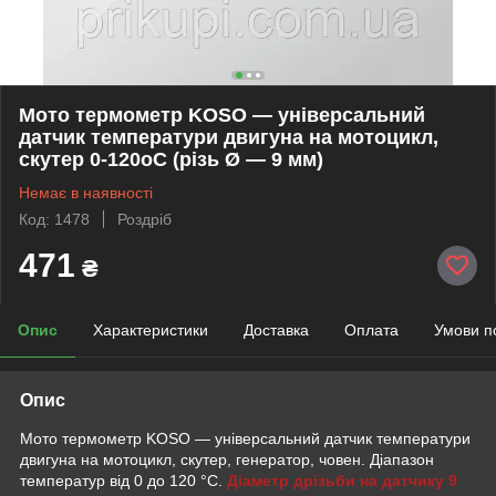
Мото термометр KOSO — універсальний
датчик температури двигуна на мотоцикл,
скутер 0-120oС (різь Ø — 9 мм)
Немає в наявності
Код: 1478
Роздріб
471
₴
Опис
Характеристики
Доставка
Оплата
Умови п
Опис
Мото термометр KOSO — універсальний датчик температури
двигуна на мотоцикл, скутер, генератор, човен. Діапазон
температур від 0 до 120 °C.
Діаметр дрізьби на датчику 9