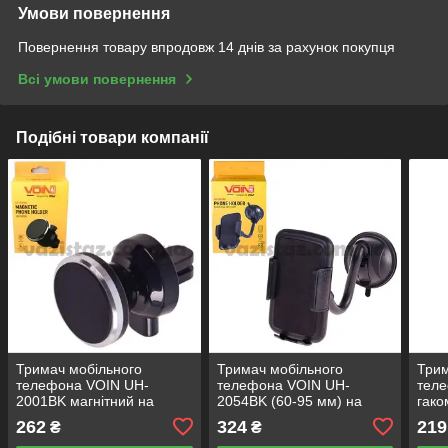
Умови повернення
Повернення товару впродовж 14 днів за рахунок покупця
Всі умови повернення
Подібні товари компанії
Тримач мобільного
Тримач мобільного
Трим
телефона VOIN UH-
телефона VOIN UH-
теле
2001BK магнітний на
2054BK (60-95 мм) на
гако
дефлектор (UH-2001BK)
гнучкій ніжці (UH-2054BK)
UH-
262
324
219
₴
₴