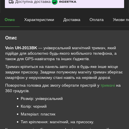
Доступна доставка
Опис
Характеристики
Доставка
Оплата
Умови п
Опис
Voin UH-20
13BK
— універсальний магнітний тримач, який
підійде для абсолютно будь-якого мобільного телефона, а
також для GPS-навігатора та інших ґаджетів.
Тримач кріпиться на панель авто або в будь-яке інше місце
завдяки присоску. Завдяки потужному магніту тримач зберігає
смартфон у нерухомому стані навіть на нерівній дорозі.
Поворотна головка дає змогу обертати пристрій у
тримачі
на
360 градусів.
Розмір: універсальний
Колір: чорний
Матеріал: пластик
Тип кріплення: магнітний, на присоску.