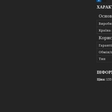
ХАРАК
Основ
Виробн
Країна
Корис
Гарант
Обмін/
Тип
ІНФОР
Ціна:
133