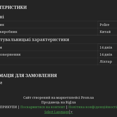
ТЕРИСТИКИ
ні
ик
Police
 виробник
Китай
тувальницькі характеристики
ія
14 днів
повернення
14 днів
Ліхтар
МАЦІЯ ДЛЯ ЗАМОВЛЕННЯ
 ₴
Сайт створений на маркетплейсі
Prom.ua
Продавець на Bigl.ua
ПРИКУПИ |
Поскаржитися на контент
|
Політика конфіденційності
Select Language
▼