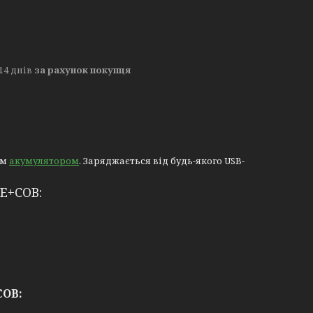
14 днів
за рахунок покупця
им
акумулятором
. Заряджається від будь-якого USB-
E+COB:
COB: