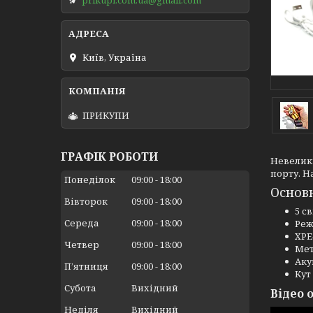
Київ, Україна
ПРИКУПИ
ГРАФІК РОБОТИ
Невелик
порту. Н
Понеділок
09:00
18:00
Основн
Вівторок
09:00
18:00
5 с
Середа
09:00
18:00
Реж
XPE
Четвер
09:00
18:00
Мет
Аку
Пʼятниця
09:00
18:00
Кут
Субота
Вихідний
Відео 
Неділя
Вихідний