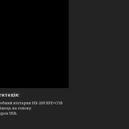
ктація:
обний ліхтарик HX-209 XPE+COB
інець на голову;
рок USB.