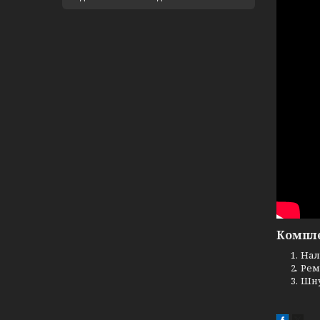
Компле
Нал
Рем
Шну