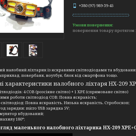
+380 (97) 989-39-45
повернення товару протягом 
ий налобний ліхтарик із яскравими світлодіодами та вбудован
априклад, повербанк, ноутбук, блок від смартфона тощо.
і характеристики налобного ліхтаря HX-209 XP
вітлодіодів: 4 COB (розсіяне світло) + 1 XPE (спрямоване світло)
ими роботи світлодіод COB: Повна яскравість;
-світлодіод: Повна яскравість, Низька яскравість, Стробоскоп;
од зарядки: micro USB зарядка 5V;
мулятор вбудований;
 нахилу 180°;
огляд маленького налобного ліхтарика HX-209 XPE+