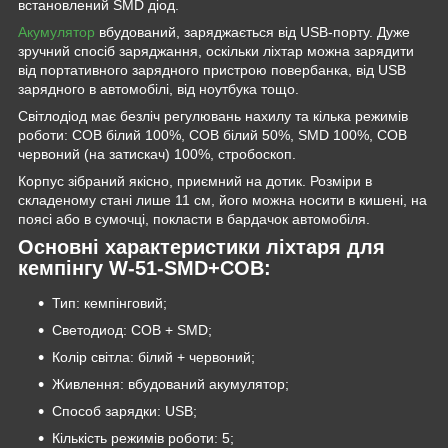
встановлений SMD діод.
Акумулятор
вбудований, заряджається від USB-порту. Дуже
зручний спосіб заряджання, оскільки ліхтар можна зарядити
від портативного зарядного пристрою повербанка, від USB
зарядного в автомобілі, від ноутбука тощо.
Світлодіод має безліч регулювань нахилу та кілька режимів
роботи: COB білий 100%, COB білий 50%, SMD 100%, COB
червоний (на затискач) 100%, стробоскоп.
Корпус зібраний якісно, приємний на дотик. Розміри в
складеному стані лише 11 см, його можна носити в кишені, на
поясі або в сумочці, покласти в бардачок автомобіля.
Основні характеристики ліхтаря для
кемпінгу W-51-SMD+COB:
Тип: кемпінговий;
Светодиод: COB + SMD;
Колір світла: білий + червоний;
Живлення: вбудований акумулятор;
Способ зарядки: USB;
Кількість режимів роботи: 5;