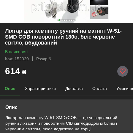
Ліхтар для кемпінгу ручний на магніті W-51-
SMD COB поворотний 180o, біле червоне
світло, вбудований
В наявності
Код: 152020
Роздріб
614
₴
Опис
Характеристики
Доставка
Оплата
Умови п
Опис
Ліхтар для кемпінгу W-51-SMD+COB — це універсальний
ручний ліхтарик із поворотним СІВ світлодіодом із білим і
червоним світлом, плюс додатково на торці