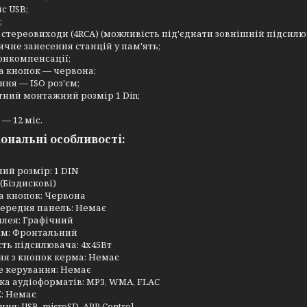
с USB;
;
і стереовиходи (4RCA) (можливість під'єднати зовнішній підсилю
чне занесення станцій у пам'ять;
онкомпенсації;
а кнопок — червона;
ння — ISO роз'єм;
ний монтажний розмір 1 Din;
 — 12 міс.
ональні особливості:
ий розмір: 1 DIN
 (Біздискові)
а кнопок: Червона
передня панель: Немає
плея: Графічний
єм: Фронтальний
ть підсилювача: 4х45Вт
я з кнопок керма: Немає
е керування: Немає
а аудіоформатів: MP3, WMA, FLAC
: Немає
ня: USB, microSD, APP Control