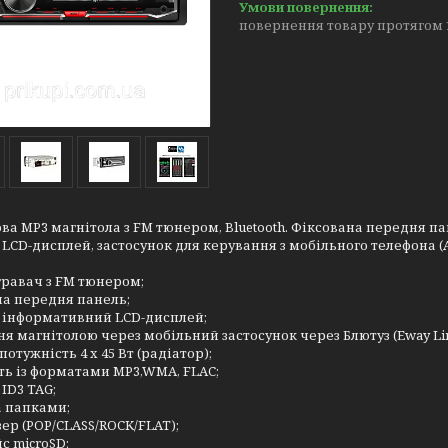
повернення товару протягом 
ва MP3 магнітола з FM тюнером, Bluetooth. Фіксована передня пан
LCD-дисплей, застосунок для керування з мобільного телефона (A
равач з FM тюнером;
на передня панель;
 інформативний LCD-дисплей;
я магнітолою через мобільний застосунок через Блютуз (Eway Lin
потужність 4 х 45 Вт (радіатор);
ть із форматами MP3,WMA, FLAC;
ID3 TAG;
а папками;
ер (POP/CLASS/ROCK/FLAT);
с microSD;