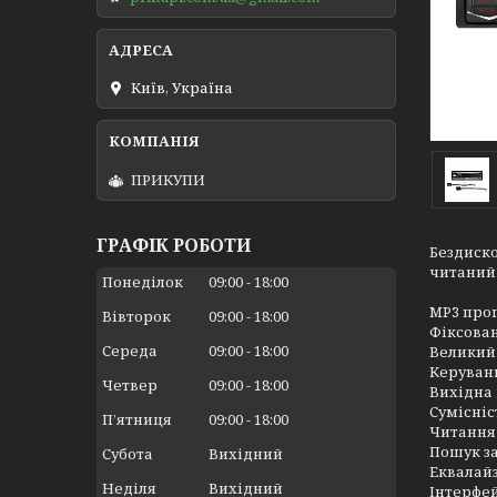
Київ, Україна
ПРИКУПИ
ГРАФІК РОБОТИ
Бездиско
читаний 
Понеділок
09:00
18:00
MP3 прог
Вівторок
09:00
18:00
Фіксова
Середа
09:00
18:00
Великий
Керуванн
Четвер
09:00
18:00
Вихідна 
Сумісніс
Пʼятниця
09:00
18:00
Читання 
Пошук з
Субота
Вихідний
Еквалайз
Неділя
Вихідний
Інтерфей