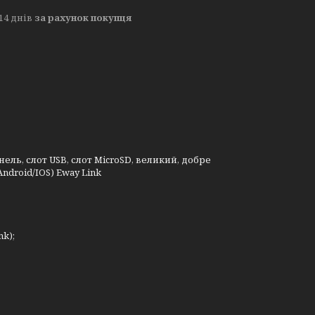
14 днів
за рахунок покупця
ель, слот USB, слот MicroSD, великий, добре
ndroid/IOS) Eway Link
k);