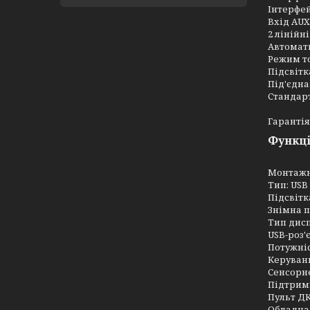
Інтерфей
Вхід AUX
2 лінійн
Автомати
Режим т
Підсвітк
Під'єдна
Стандарт
Гарантія
Функці
Монтажн
Тип: USB
Підсвітк
Знімна 
Тип дис
USB-роз'
Потужніс
Керуванн
Сенсорн
Підтримк
Пульт ДК
Обладнан