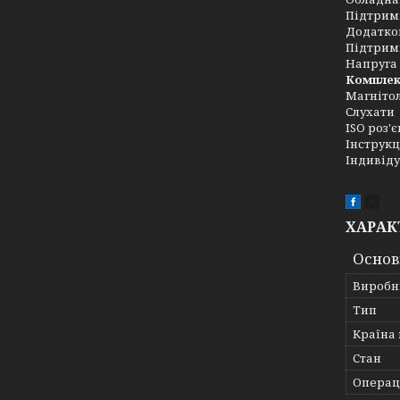
Підтримк
Додатков
Підтримк
Напруга 
Комплек
Магніто
Слухати
ISO роз'
Інструкц
Індивід
ХАРАК
Основ
Виробн
Тип
Країна
Стан
Операц