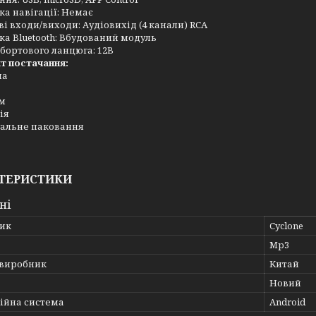
а навігації: Немає
і входи/виходи: Аудіовихід (4 канали) RCA
а Bluetooth: Вбудований модуль
бортового ланцюга: 12В
т постачання:
ла
єм
ія
уальне паковання
ТЕРИСТИКИ
ні
ик
Cyclone
Mp3
 виробник
Китай
Новий
ійна система
Android