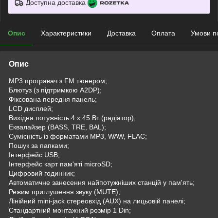
Доступна доставка
Опис
Характеристики
Доставка
Оплата
Умови п
Опис
MP3 програвач з FM тюнером;
Блютуз (з підтримкою A2DP);
Фіксована передня панель;
LCD дисплей;
Вихідна потужність 4 х 45 Вт (радіатор);
Еквалайзер (BASS, TRE, BAL);
Сумісність із форматами MP3, WAW, FLAC;
Пошук за папками;
Інтерфейс USB;
Інтерфейс карт пам'яті microSD;
Цифровий годинник;
Автоматичне занесення найпотужніших станцій у пам'ять;
Режим приглушення звуку (MUTE);
Лінійний mini-jack стереовхід (AUX) на лицьовій панелі;
Стандартний монтажний розмір 1 Din;