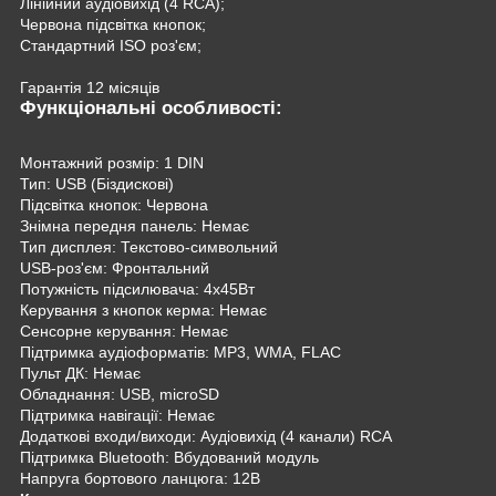
Лінійний аудіовихід (4 RCA);
Червона підсвітка кнопок;
Стандартний ISO роз'єм;
Гарантія 12 місяців
Функціональні особливості:
Монтажний розмір: 1 DIN
Тип: USB (Біздискові)
Підсвітка кнопок: Червона
Знімна передня панель: Немає
Тип дисплея: Текстово-символьний
USB-роз'єм: Фронтальний
Потужність підсилювача: 4х45Вт
Керування з кнопок керма: Немає
Сенсорне керування: Немає
Підтримка аудіоформатів: MP3, WMA, FLAC
Пульт ДК: Немає
Обладнання: USB, microSD
Підтримка навігації: Немає
Додаткові входи/виходи: Аудіовихід (4 канали) RCA
Підтримка Bluetooth: Вбудований модуль
Напруга бортового ланцюга: 12В