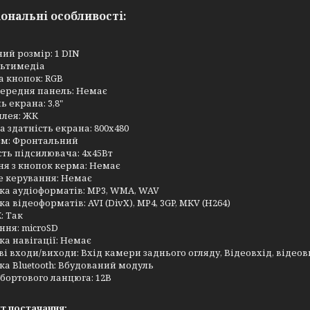
ональні особливості:
ий розмір: 1 DIN
льтимедіа
а кнопок: RGB
передня панель: Немає
ь екрана: 3,8"
плея: ЖК
а здатність екрана: 800х480
єм: Фронтальний
ть підсилювача: 4х45Вт
я з кнопок керма: Немає
е керування: Немає
ка аудіоформатів: MP3, WMA, WAV
а відеоформатів: AVI (DivX), MP4, 3GP, MKV (H264)
: Так
ння: microSD
а навігації: Немає
і входи/виходи: Вхід камери заднього огляду, Відеовхід, відеови
а Bluetooth: Вбудований модуль
бортового ланцюга: 12В
т постачання: