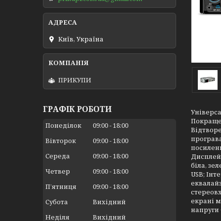
Київ, Україна
ПРИКУПИ
ГРАФІК РОБОТИ
Універса
Покращен
Понеділок
09:00
18:00
Відтворе
програва
Вівторок
09:00
18:00
посиленн
Середа
09:00
18:00
Дисплей 
біла, зе
Четвер
09:00
18:00
USB; Інт
еквалайз
Пʼятниця
09:00
18:00
стереовх
екрані м
Субота
Вихідний
напруги 
Неділя
Вихідний