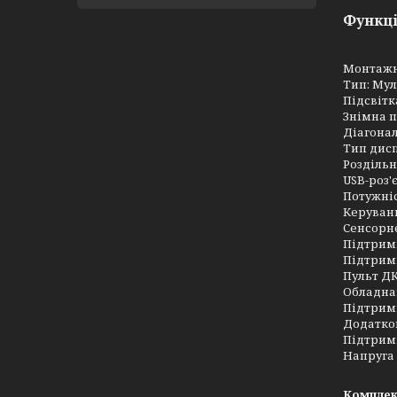
Функці
Монтажн
Тип: Му
Підсвітк
Знімна 
Діагонал
Тип дис
Роздільн
USB-роз'
Потужніс
Керуванн
Сенсорн
Підтрим
Підтримк
Пульт ДК
Обладна
Підтримк
Додатков
Підтримк
Напруга 
Комплек