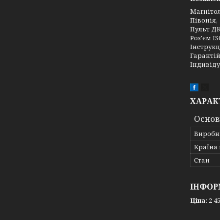
Магніто
Півонія,
Пульт ДК
Роз'єм IS
Інструкц
Гарантій
Індивіду
ХАРАК
Основ
Виробн
Країна
Стан
ІНФОР
Ціна:
2 45