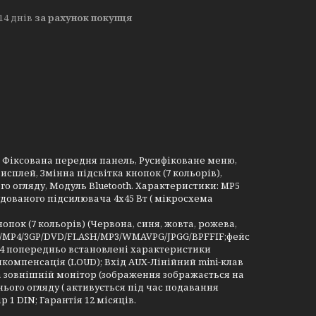
14 днів
за рахунок покупця
 Фіксована передня панель, Русифіковане меню,
дисплей, Змінна підсвітка кнопок (7 кольорів),
ого огляду, Модуль Вluetooth. Характеристики: MP5
удованого підсилювача 4х45 Вт ( мікросхема
нопок (7 кольорів) (Червона, синя, жовта, рожева,
,2/MP4/3GP/DVD/FLASH/MP3/WMAVPG/JPGG/BPFFIF;фейс
M);4 попередньо встановлені характеристики
нкомпенсація (LOUD); Вхід AUX-Лінійний mini-клав
а зовнішній монітор (зображення зображається на
ього огляду ( активується під час подавання
1 DIN; Гарантія 12 місяців.