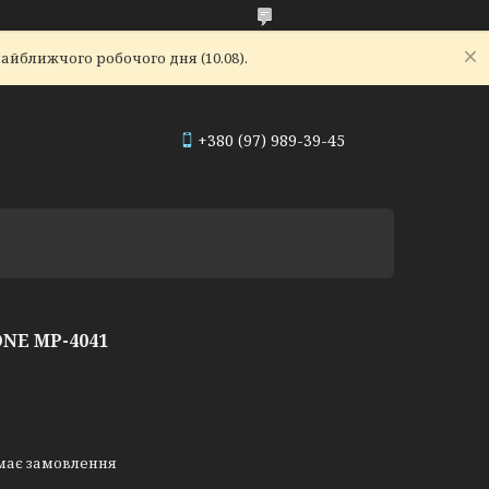
айближчого робочого дня (10.08).
+380 (97) 989-39-45
NE MP-4041
має замовлення