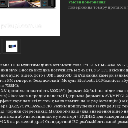
повернення товару протягом 
льна 1DIN мультимедійна автомагнітола CYCLONE MP-4041 AV BT,
ий звук, Висока вихідна потужність (4 х 45 Вт), 3,8" TFT якісний 
ння аудіо, відео, фото з USB і microSD, під'єднання камери заднь
ч з FM тюнером (бездисковий);Модуль Вluetooth 2.0:Можність вб
я 7388IC);
3.8" (роздільна здатність 800X480), формат 4:3; Змінна підсвітка к
лена)Фіксована передня панель; Підтримка форматів AVI/MPEG1
ерфейс карт пам'яті microSD; Банк пам'яті на 18 радіостанцій (F
ера (JAZZ/POP/CLASS/ROCK); Режим приглушення звуку (MUTE); те
ід; чорний стереовихід; Малюнок-вихід (для виведення відео н
агнітоли або на зовнішньому моніторі); БУДИВХ для камери задн
+12 В на рожевий дріт) Стандартний ISO роз'єм;Монтажний розмір 