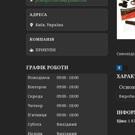
Київ, Україна
ПРИКУПИ
Склопіді
ГРАФІК РОБОТИ
ХАРАК
Понеділок
09:00
18:00
Основ
Вівторок
09:00
18:00
Середа
09:00
18:00
Виробн
Четвер
09:00
18:00
ІНФОР
Пʼятниця
09:00
18:00
Ціна:
1 87
Субота
Вихідний
Неділя
Вихідний