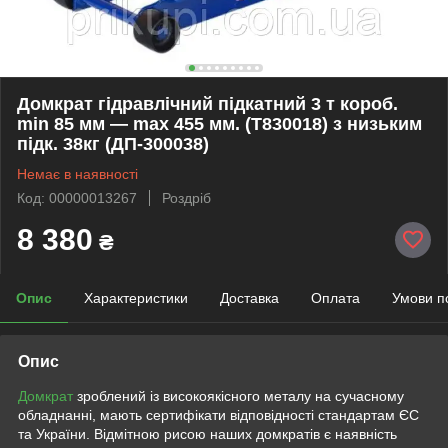
Домкрат гідравлічний підкатний 3 т короб.
min 85 мм — max 455 мм. (T830018) з низьким
підк. 38кг (ДП-300038)
Немає в наявності
Код: 00000013267
Роздріб
8 380
₴
Опис
Характеристики
Доставка
Оплата
Умови п
Опис
Домкрат
зроблений із високоякісного металу на сучасному
обладнанні, мають сертифікати відповідності стандартам ЄС
та України. Відмітною рисою наших домкратів є наявність