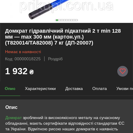
Домкрат гідравлічний підкатний 2 т min 128
мм — max 300 мм (картон.уп.)
(T820014/TA82008) 7 кг (ДП-20007)
Немає в наявності
Код: 00000018225
Роздріб
1 932
₴
Опис
Характеристики
Доставка
Оплата
Умови п
Опис
Домкрат
зроблений із високоякісного металу на сучасному
обладнанні, мають сертифікати відповідності стандартам ЄС
та України. Відмітною рисою наших домкратів є наявність