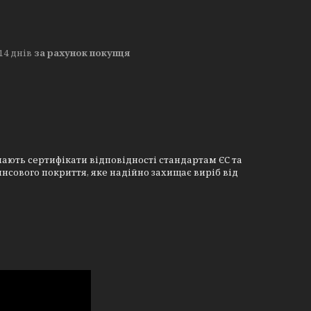
14 днів
за рахунок покупця
мають сертифікати відповідності стандартам ЄС та
нсового покриття, яке надійно захищає виріб від