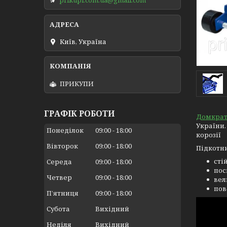
Київ, Україна
ПРИКУПИ
ГРАФІК РОБОТИ
Домкра
України.
Понеділок
09:00
18:00
корозії
Вівторок
09:00
18:00
Підкотн
сті
Середа
09:00
18:00
пос
Четвер
09:00
18:00
вел
пов
Пʼятниця
09:00
18:00
Субота
Вихідний
Неділя
Вихідний