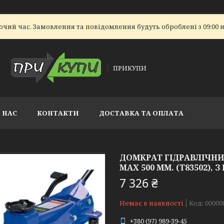
очий час. Замовлення та повідомлення будуть оброблені з 09:00 н
ПРИКУПИ
 НАС
КОНТАКТИ
ДОСТАВКА ТА ОПЛАТА
ДОМКРАТ ГІДРАВЛІЧНИЙ
MAX 500 ММ. (Т83502), З
7 326 ₴
Немає в наявності
Код:
00000
+380 (97) 989-39-45