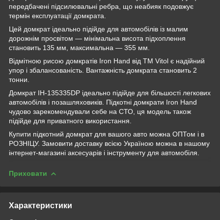
передбачені підсилювальні ребра, що неабияк подовжує
термін експлуатації домкрата.
Цей домкрат ідеально підійде для автомобілів із малим
дорожнім просвітом — мінімальна висота підхоплення
становить 135 мм, максимальна — 355 мм.
Відмітною рисою домкратів Iron Hand від ТМ Vitol є надійний
упор і збалансованість. Вантажність домкрата становить 2
тонни.
Домкрат IH-135335DP ідеально підійде для більшості легкових
автомобілів і позашляховиків. Підкотні домкрати Iron Hand
чудово зарекомендували себе на СТО, ця модель також
підійде для приватного використання.
Купити підкотний домкрат для вашого авто можна ОПТом і в
РОЗНІЦУ. Замовити доставку всією Україною можна в нашому
інтернет-магазині аксесуарів і інструменту для автомобіля.
Приховати
Характеристики