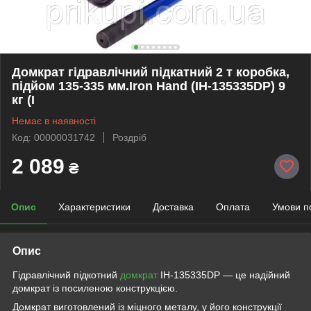
Домкрат гідравлічний підкатний 2 т коробка,
підйом 135-335 мм.Iron Hand (IH-135335DP) 9
кг (I
Немає в наявності
Код: 00000031742
Роздріб
2 089
₴
Опис
Характеристики
Доставка
Оплата
Умови п
Опис
Гідравлічний підкотний
домкрат
IH-135335DP — це надійний
домкрат із посиленою конструкцією.
Домкрат виготовлений із міцного металу, у його конструкції