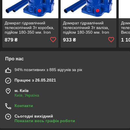
Домкрат гідравлічний
Домкрат гідравлічний
Домк
телескопічний 3т коробка,
телескопічний 3т валіза,
теле
підйом 180-350 мм. Iron
підйом 180-350 мм. Iron
Висо
Hand (IH-180350D) 3,1 кг
Hand (IH-180350D-K) (IH-
355 
879
933
1 1
₴
₴
18035
1853
Про нас
94% позитивних з 885 відгуків за рік
Працює з 26.05.2021
м. Київ
Київ, Україна
Контакти
Сьогодні вихідний
Показати весь графік роботи