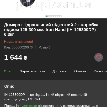
Домкрат гідравлічний підкатний 2 т коробка,
підйом 125-300 мм. Iron Hand (IH-125300DP)
6.3кг
Немає в наявності
Код: 00000029076
Роздріб
1 644
₴
Опис
Характеристики
Доставка
Оплата
Умови п
Опис
IH-125300DP — це гідравлічний підкатний посиленій
конструкції від ТМ Vitol.
Гідравлічні
домкрати
підкатного типу використовуються для