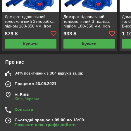
Домкрат гідравлічний
Домкрат гідравлічний
Домк
телескопічний 3т коробка,
телескопічний 3т валіза,
теле
підйом 180-350 мм. Iron
підйом 180-350 мм. Iron
Висо
Hand (IH-180350D) 3,1 кг
Hand (IH-180350D-K) (IH-
355 
879
933
1 1
₴
₴
18035
1853
Купити
Купити
Про нас
94% позитивних з 884 відгуків за рік
Працює з 26.05.2021
м. Київ
Київ, Україна
Контакти
Сьогодні працює з 09:00 до 18:00
Показати весь графік роботи