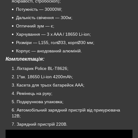
яскравості, стробоскоп);
Потужність — 30000W;
Дальність свічення — 300м;
Оптичний зум — є;
Харчування — 3 x AAA / 18650 Li-ion;
Розміри — L155, голØ33, корпØ30 мм;
Корпус — анодований алюміній.
Комплектація:
Ліхтарик Police BL-T8626;
1*ак. 18650 Li-ion 4200mAh;
Касета для трьох батарейок AAA;
Ремінець на руку;
Подарункова упаковка;
Автомобільний зарядний пристрій від прикурювача
12В;
Зарядний пристрій 220В.