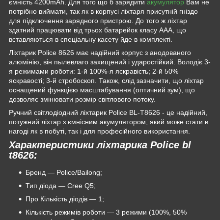
ємність 4200mAh. Для того що б зарядити
акумулятор
Вам не
потрібно виймати, так як в корпусі ліхтаря присутній гніздо
для підключення зарядного пристрою. До того ж ліхтар
здатний працювати від трьох батарейок класу ААА, що
вставляються в спеціальну касету йде в комплекті.
Ліхтарик Police 8626 має надійний корпус з анодованого
алюмінію, він пылевлаго захищений і ударостійкий. Володіє 3-
я режимами роботи: 1-й 100%-я яскравість; 2-й 50%
яскравості; 3-й стробоскоп. Також, слід зазначити, що ліхтар
оснащений функцією масштабування (оптичний зум), що
дозволяє змінювати розмір світлового потоку.
Ручний світлодіодний ліхтарик Police BL-T8626 - це надійний,
потужний ліхтар з ємнісним акумулятором, який може стати в
нагоді як в побуті, так і для професійного використання.
Характеристики ліхтарика Police bl
t8626:
Бренд — Police/Bailong;
Тип діода — Cree Q5;
Про Кількість діодів — 1;
Кількість режимів роботи — 3 режими (100%, 50%