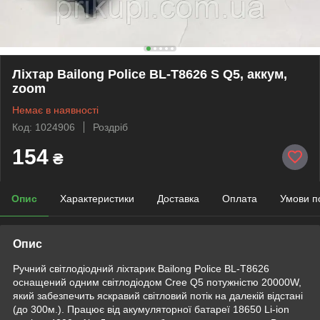
Ліхтар Bailong Police BL-T8626 S Q5, аккум,
zoom
Немає в наявності
Код: 1024906
Роздріб
154
₴
Опис
Характеристики
Доставка
Оплата
Умови п
Опис
Ручний світлодіодний ліхтарик Bailong Police BL-T8626
оснащений одним світлодіодом Cree Q5 потужністю 20000W,
який забезпечить яскравий світловий потік на далекій відстані
(до 300м.). Працює від акумуляторної батареї 18650 Li-ion