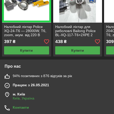
Налобний ліхтар Police
Налобний ліхтар для
Нало
XQ-24-T6 — 28000W, Т6,
риболовлі Bailong Police
204C
zoom, акум. від 220 В
BL-XQ-117-T6+2XPE 2
Т6, 
акумулятори/ЗП 220В/
397
438
309
₴
₴
Фокусування
Купити
Купити
Про нас
94% позитивних з 876 відгуків за рік
Працює з 26.05.2021
м. Київ
Київ, Україна
Контакти