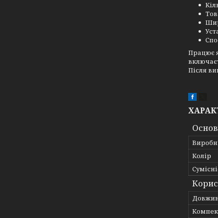
Кіл
Тов
Шир
Уст
Спо
Працює я
включає
Після ви
ХАРАК
Основ
Виробн
Колір
Сумісні
Корис
Довжи
Компек