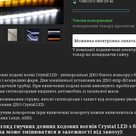
+380 (97) 989-39-45
повернення товару протягом 
У компанії підключені електр
товар не покидаючи сайту.
енні ходові вогні Crystal LED - універсальні ДХО білого кольору
ак і всередині фари. Для зовнішньої установки на ДХО strip drl н
дочній трубці. При включенні ходові вогні виконують пробігают
и світлодіодами виділить автомобіль із загальної маси.
поживання струму, якісні світлодіоди і захист від погодних умов
ання ДХО Crystal LED.
іжучим поворотом (при включенні повороту лампи включаються по ч
лях Lexys, AUDI.
огляд гнучких денних ходових вогнів Crystal LED з 
ка може змінюватися в залежності від завозу):