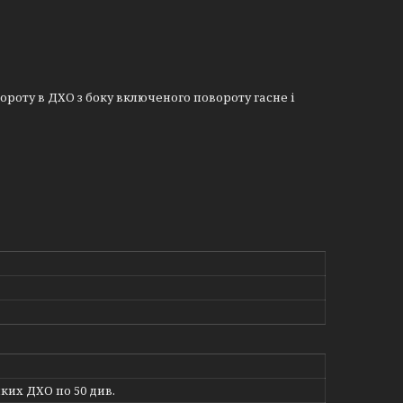
ороту в ДХО з боку включеного повороту гасне і
чких ДХО по 50 див.