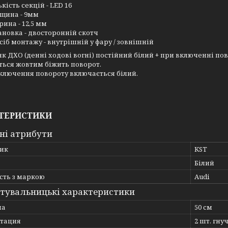
ькість секцій - LED 16
щина - 9мм
ина - 12,5 мм
ановка - двосторонній скотч
сіб монтажу - внутрішній у фару / зовнішній
к ДХО (денні ходові вогні) постійний білий + при включенні пов
ться жовтим біжить поворот.
ключення повороту включається білий.
ТЕРИСТИКИ
ні атрибути
ик
KST
Білий
сть з маркою
Audi
тувальницькі характеристики
на
50 см
тация
2 шт. гну