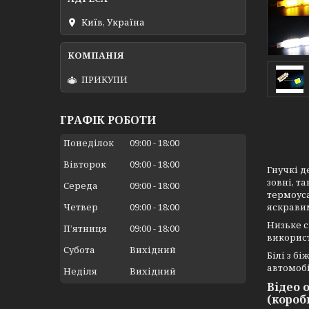
Київ, Україна
ПРИКУПИ
ГРАФІК РОБОТИ
Понеділок
09:00
18:00
Вівторок
09:00
18:00
Гнучкі д
зовні, т
Середа
09:00
18:00
термоуса
Четвер
09:00
18:00
яскравим
Низьке с
Пʼятниця
09:00
18:00
використ
Субота
Вихідний
Білі з б
автомобі
Неділя
Вихідний
Відео 
(короб