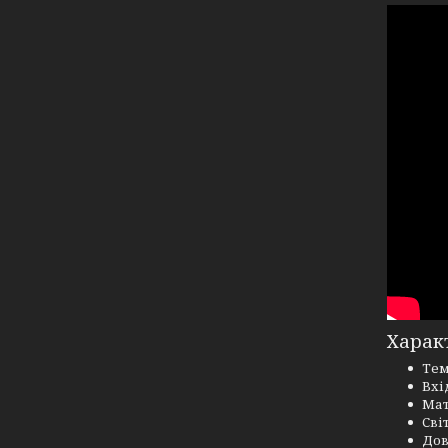
Характ
Тем
Вхі
Мат
Сві
Дов