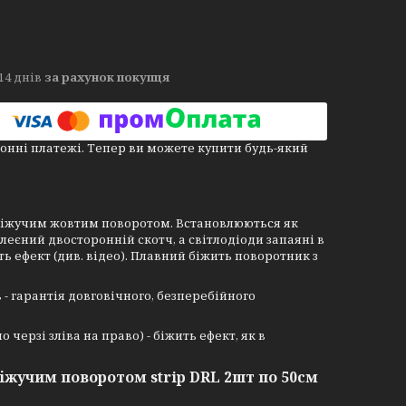
14 днів
за рахунок покупця
онні платежі. Тепер ви можете купити будь-який
 з біжучим жовтим поворотом. Встановлюються як
аклеєний двосторонній скотч, а світлодіоди запаяні в
ь ефект (див. відео). Плавний біжить поворотник з
 - гарантія довговічного, безперебійного
ерзі зліва на право) - біжить ефект, як в
біжучим поворотом strip DRL 2шт по 50см