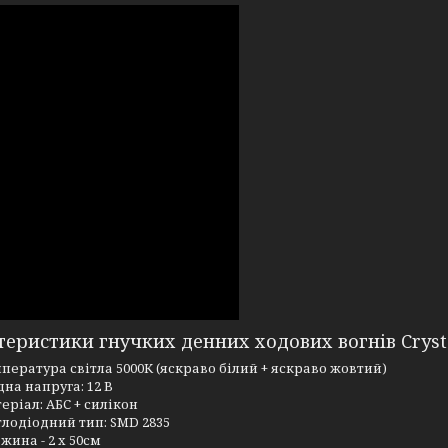
еристики гнучких денних ходових вогнів Cryst
пература світла 5000К (яскраво білий + яскраво жовтий)
дна напруга: 12 В
еріал: АБС + силікон
тлодіодний тип: SMD 2835
жина - 2 х 50см