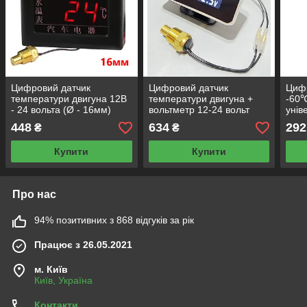
Цифровий датчик
Цифровий датчик
Циф
температури двигуна 12В
температури двигуна +
-60℃
- 24 вольта (Ø - 16мм)
вольтметр 12-24 вольт
унів
(Діаметр - 16 мм)
темп
448
634
292
₴
₴
28V 
Купити
Купити
Про нас
94% позитивних з 868 відгуків за рік
Працює з 26.05.2021
м. Київ
Київ, Україна
Контакти