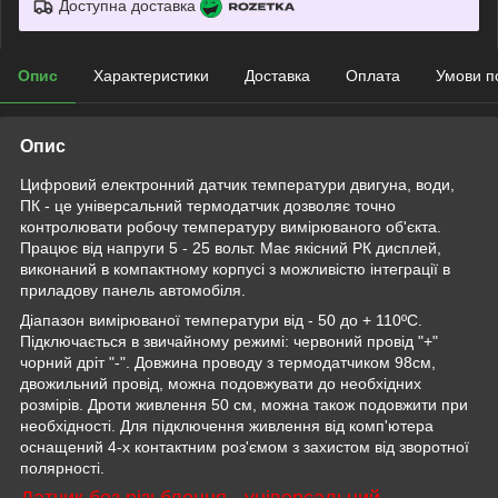
Доступна доставка
Опис
Характеристики
Доставка
Оплата
Умови п
Опис
Цифровий електронний датчик температури двигуна, води,
ПК - це універсальний термодатчик дозволяє точно
контролювати робочу температуру вимірюваного об'єкта.
Працює від напруги 5 - 25 вольт. Має якісний РК дисплей,
виконаний в компактному корпусі з можливістю інтеграції в
приладову панель автомобіля.
Діапазон вимірюваної температури від - 50 до + 110ºС.
Підключається в звичайному режимі: червоний провід "+"
чорний дріт "-". Довжина проводу з термодатчиком 98см,
двожильний провід, можна подовжувати до необхідних
розмірів. Дроти живлення 50 см, можна також подовжити при
необхідності. Для підключення живлення від комп'ютера
оснащений 4-х контактним роз'ємом з захистом від зворотної
полярності.
Датчик без різьблення - універсальний